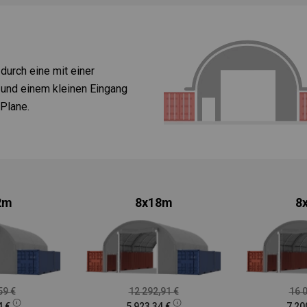
durch eine mit einer
 und einem kleinen Eingang
Plane.
2m
8x18m
8
,59
€
12 292,91
€
16 
4
€
5 923,34
€
7 20