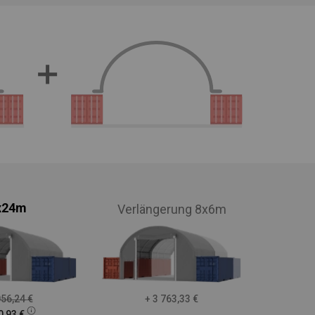
x24m
Verlängerung 8x6m
056,24
€
+ 3 763,33
€
0,93
€