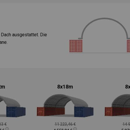
m Dach ausgestattet. Die
ane.
2m
8x18m
8
,13
€
11 223,46
€
14 