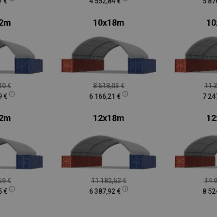
7
€
4 552,84
€
5 87
12m
10x18m
10
,30
€
8 518,03
€
11 
9
€
6 166,21
€
7 24
12m
12x18m
12
,59
€
11 182,52
€
14 
5
€
6 387,92
€
8 52