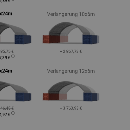
6,89
€
x24m
Verlängerung 10x6m
385,75
€
+ 2 867,73
€
7,39
€
x24m
Verlängerung 12x6m
946,45
€
+ 3 763,93
€
4,97
€