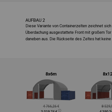
AUFBAU 2
Diese Variante von Containerzelten zeichnet sich 
Überdachung ausgestattete Front mit großem Tor
daneben aus. Die Rückseite des Zeltes hat keine 
8x6m
8x1
4 766,26
€
8 529
3 019,74
€
4 390,2