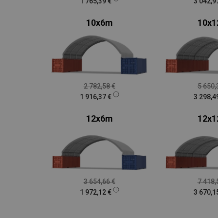
1 765,39
€
3 042,9
10x6m
10x
2 782,58
€
5 650
1 916,37
€
3 298,4
12x6m
12x
3 654,66
€
7 418
1 972,12
€
3 670,1