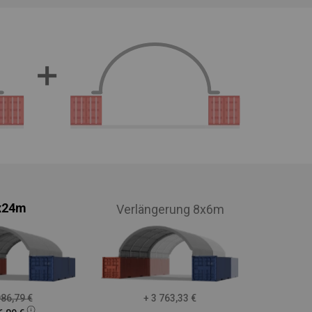
x24m
Verlängerung 8x6m
986,79
€
+ 3 763,33
€