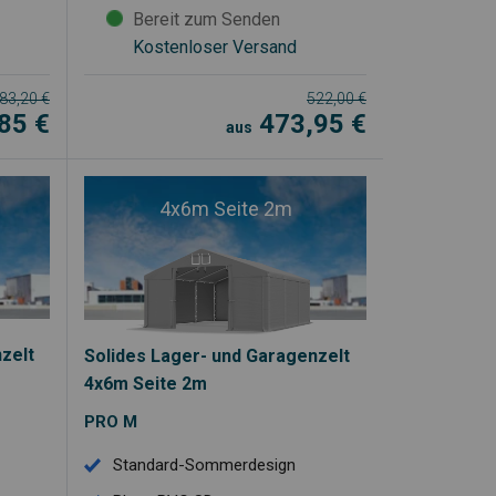
Bereit zum Senden
Kostenloser Versand
83,20
€
522,00
€
,85
€
473,95
€
aus
4x6m Seite 2m
zelt
Solides Lager- und Garagenzelt
4x6m Seite 2m
PRO M
Standard-Sommerdesign