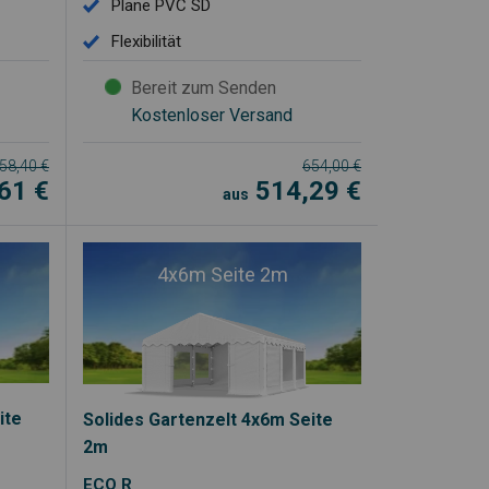
Plane PVC SD
Flexibilität
Bereit zum Senden
Kostenloser Versand
58,40
€
654,00
€
,61
€
514,29
€
aus
4x6m Seite 2m
ite
Solides Gartenzelt 4x6m Seite
2m
ECO R