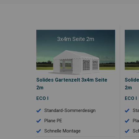
3x4m Seite 2m
Solides Gartenzelt 3x4m Seite
Solid
2m
2m
ECO I
ECO I
Standard-Sommerdesign
St
Plane PE
Pl
Schnelle Montage
Sc