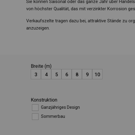
Sie können Saisonal oder das ganze Jahr über Handels
von höchster Qualität, das mit verzinkter Korrosion ges
Verkaufszelte tragen dazu bei, attraktive Stände zu or
anzuzeigen.
Breite (m)
3
4
5
6
8
9
10
Konstruktion
Ganzjähriges Design
Sommerbau