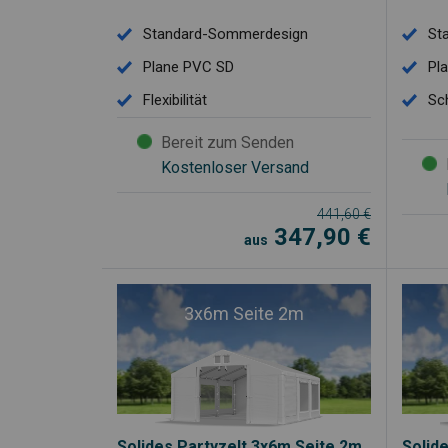
Standard-Sommerdesign
St
Plane PVC SD
Pl
Flexibilität
Sc
Bereit zum Senden
Kostenloser Versand
441,60
€
347,90
€
aus
3x6m Seite 2m
Solides Partyzelt 3x6m Seite 2m
Solid