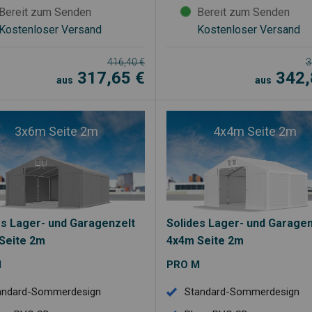
Bereit zum Senden
Bereit zum Senden
Kostenloser Versand
Kostenloser Versand
416,40
€
3
317,65
€
342
aus
aus
3x6m Seite 2m
4x4m Seite 2m
es Lager- und Garagenzelt
Solides Lager- und Garagen
Seite 2m
4x4m Seite 2m
M
PRO M
andard-Sommerdesign
Standard-Sommerdesign