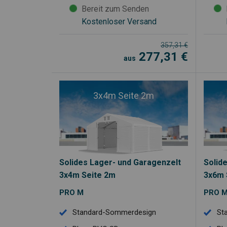
Bereit zum Senden
Kostenloser Versand
357,31
€
277,31
€
aus
3x4m Seite 2m
Solides Lager- und Garagenzelt
Solid
3x4m Seite 2m
3x6m 
PRO M
PRO 
Standard-Sommerdesign
St