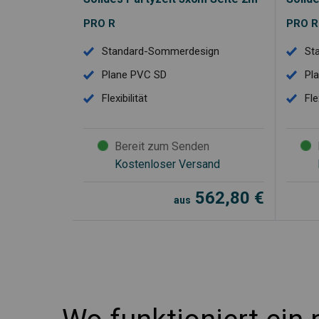
PRO R
PRO R
Standard-Sommerdesign
St
Plane PVC SD
Pl
Flexibilität
Fle
Bereit zum Senden
Kostenloser Versand
562,80
€
aus