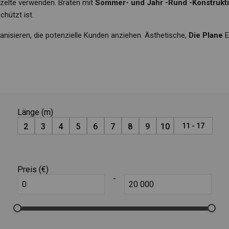
zelte verwenden. Braten mit
Sommer- und Jahr -Rund -Konstruk
chützt ist.
ganisieren, die potenzielle Kunden anziehen. Ästhetische,
Die Plane
E
Länge (m)
2
3
4
5
6
7
8
9
10
11 - 17
Preis (€)
-