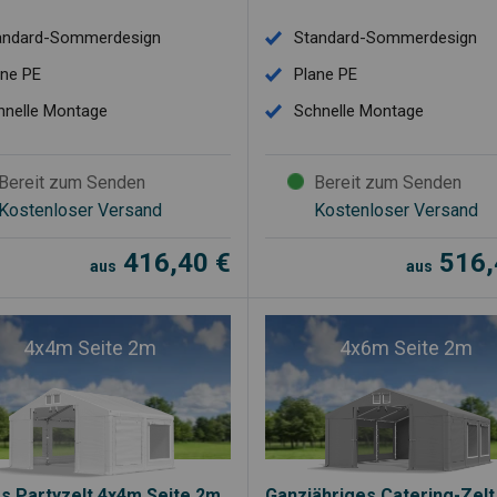
andard-Sommerdesign
Standard-Sommerdesign
ane PE
Plane PE
hnelle Montage
Schnelle Montage
Bereit zum Senden
Bereit zum Senden
Kostenloser Versand
Kostenloser Versand
416,40
€
516
aus
aus
4x4m Seite 2m
4x6m Seite 2m
es Partyzelt 4x4m Seite 2m
Ganzjähriges Catering-Zel