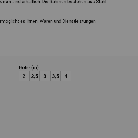
tionen
sind erhältlich. Die Rahmen bestehen aus Stahl
rmöglicht es Ihnen, Waren und Dienstleistungen
Höhe (m)
2
2,5
3
3,5
4