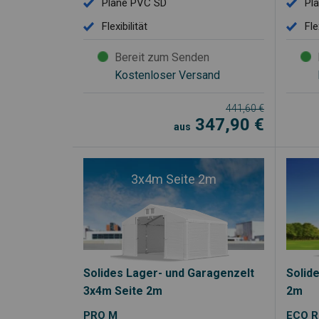
Plane PVC SD
Pl
Flexibilität
Fle
Bereit zum Senden
Kostenloser Versand
441,60
€
347,90
€
aus
3x4m Seite 2m
Solides Lager- und Garagenzelt
Solid
3x4m Seite 2m
2m
PRO M
ECO R