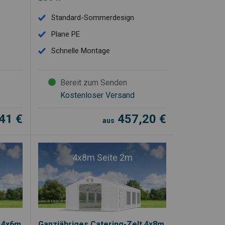
Standard-Sommerdesign
Plane PE
Schnelle Montage
Bereit zum Senden
Kostenloser Versand
,41
€
457,20
€
aus
4x8m Seite 2m
t 4x6m
Ganzjähriges Catering-Zelt 4x8m