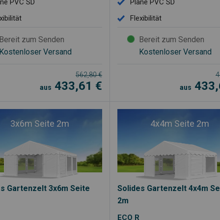
ane PVC SD
Plane PVC SD
xibilität
Flexibilität
Bereit zum Senden
Bereit zum Senden
Kostenloser Versand
Kostenloser Versand
562,80
€
4
433,61
€
433
aus
aus
3x6m Seite 2m
4x4m Seite 2m
es Gartenzelt 3x6m Seite
Solides Gartenzelt 4x4m Se
2m
ECO R