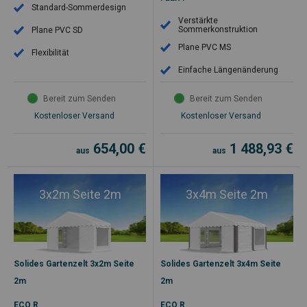
Standard-Sommerdesign
Verstärkte
Sommerkonstruktion
Plane PVC SD
Plane PVC MS
Flexibilität
Einfache Längenänderung
Bereit zum Senden
Bereit zum Senden
Kostenloser Versand
Kostenloser Versand
654,00
€
1 488,93
€
aus
aus
3x2m Seite 2m
3x4m Seite 2m
Solides Gartenzelt 3x2m Seite
Solides Gartenzelt 3x4m Seite
2m
2m
ECO R
ECO R