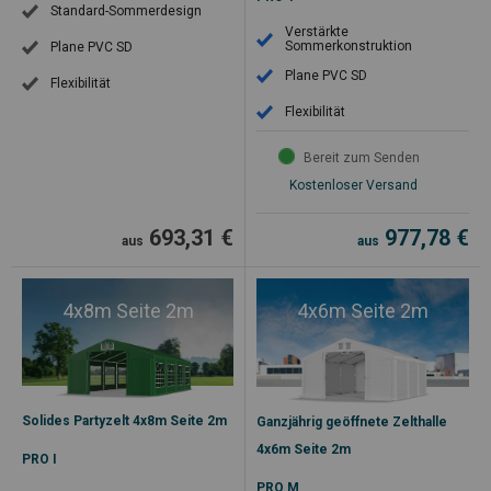
Standard-Sommerdesign
Verstärkte
Sommerkonstruktion
Plane PVC SD
Plane PVC SD
Flexibilität
Flexibilität
Bereit zum Senden
Kostenloser Versand
693,31
€
977,78
€
aus
aus
4x8m Seite 2m
4x6m Seite 2m
Solides Partyzelt 4x8m Seite 2m
Ganzjährig geöffnete Zelthalle
4x6m Seite 2m
PRO I
PRO M