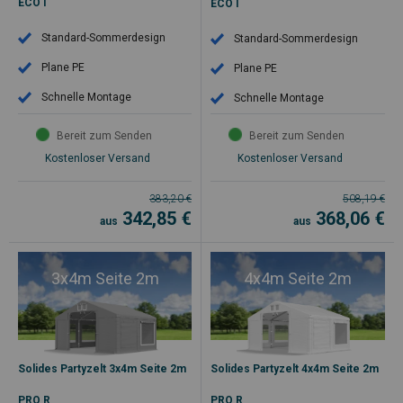
ECO I
ECO I
Standard-Sommerdesign
Standard-Sommerdesign
Plane PE
Plane PE
Schnelle Montage
Schnelle Montage
Bereit zum Senden
Bereit zum Senden
Kostenloser Versand
Kostenloser Versand
383,20
€
508,19
€
342,85
€
368,06
€
aus
aus
3x4m Seite 2m
4x4m Seite 2m
Solides Partyzelt 3x4m Seite 2m
Solides Partyzelt 4x4m Seite 2m
PRO R
PRO R