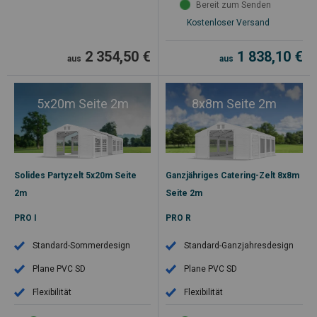
Bereit zum Senden
Kostenloser Versand
2 354,50
€
1 838,10
€
aus
aus
5x20m Seite 2m
8x8m Seite 2m
Solides Partyzelt 5x20m Seite
Ganzjähriges Catering-Zelt 8x8m
2m
Seite 2m
PRO I
PRO R
Standard-Sommerdesign
Standard-Ganzjahresdesign
Plane PVC SD
Plane PVC SD
Flexibilität
Flexibilität