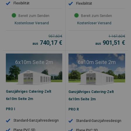
Flexibilität
Flexibilität
Bereit zum Senden
Bereit zum Senden
Kostenloser Versand
Kostenloser Versand
957,60
€
1 167,60
€
740,17
€
901,51
€
aus
aus
6x10m Seite 2m
6x10m Seite 2m
Ganzjähriges Catering-Zelt
Ganzjähriges Catering-Zelt
6x10m Seite 2m
6x10m Seite 2m
PRO I
PRO R
Standard-Ganzjahresdesign
Standard-Ganzjahresdesign
Plane PVC SD
Plane PVC SD