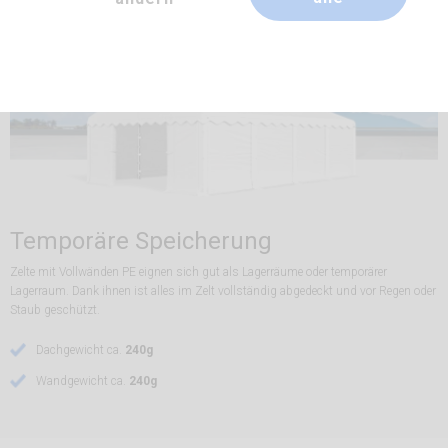
Temporäre Speicherung
Zelte mit Vollwänden PE eignen sich gut als Lagerräume oder temporärer
Lagerraum. Dank ihnen ist alles im Zelt vollständig abgedeckt und vor Regen oder
Staub geschützt.
Dachgewicht ca.
240g
Wandgewicht ca.
240g