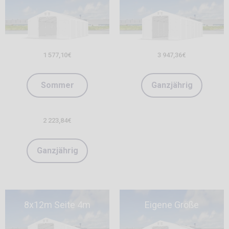
1 577,10
€
3 947,36
€
Sommer
Ganzjährig
2 223,84
€
Ganzjährig
8x12m Seite 4m
Eigene Größe