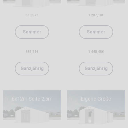
518,57
€
1 207,18
€
Sommer
Sommer
885,71
€
1 440,48
€
Ganzjährig
Ganzjährig
6x12m Seite 2,5m
Eigene Größe