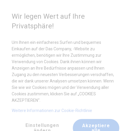
Kaufunterstützung
+49 35 817 283 011
Wir legen Wert auf Ihre
Privatsphäre!
Arten von Planen
Um Ihnen ein einfacheres Surfen und bequemes
Einkaufen auf der Das Company, -Website zu
Volle Plane
ermöglichen, benötigen wir Ihre Zustimmung zur
Verwendung von Cookies. Dank ihnen können wir
Anzeigen an Ihre Bedürfnisse anpassen und Ihnen
Zugang zu den neuesten Verbesserungen verschaffen,
Massive Wände werden am häufigsten in
Lagerzelten
verwendet.
die wir dank unserer Analysen umsetzen können. Wenn
Die Wände lassen kein Tageslicht durch und decken den Innenraum
Sie wie wir Cookies mögen und der Verwendung aller
sorgfältig ab. Daher können Sie dort Waren jeglicher Art sicher
Cookies zustimmen, klicken Sie auf „COOKIES
lagern und vor Regen, Schnee und UV-Strahlen schützen. Zelte mit
AKZEPTIEREN“.
Vollwänden werden auch als
Garagen
oder
Zelthallen
genutzt.
Weitere Informationen zur Cookie-Richtlinie
Einstellungen
Akzeptiere
alle
ändern