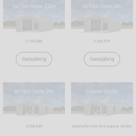
5x12m Seite 2,5m
4x10m Seite 3m
2 703,08
€
2 245,97
€
Ganzjährig
Ganzjährig
8x16m Seite 2m
Eigene Größe
4 338,54
€
Entwerfen Sie Ihre eigene Größe