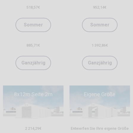
518,57
€
952,14
€
Sommer
Sommer
885,71
€
1 392,86
€
Ganzjährig
Ganzjährig
8x12m Seite 2m
Eigene Größe
2 214,29
€
Entwerfen Sie Ihre eigene Größe