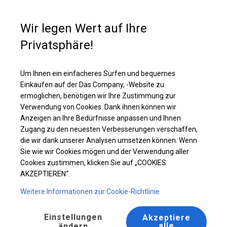
Kaufunterstützung
+49 35 817 283 011
Wir legen Wert auf Ihre
Privatsphäre!
Solides Lager- und Garagenzelt | 5x8 m
Laden Sie das PDF -Angebot herunter
Um Ihnen ein einfacheres Surfen und bequemes
Einkaufen auf der Das Company, -Website zu
ermöglichen, benötigen wir Ihre Zustimmung zur
Verwendung von Cookies. Dank ihnen können wir
Anzeigen an Ihre Bedürfnisse anpassen und Ihnen
BESTSELLER
Zugang zu den neuesten Verbesserungen verschaffen,
die wir dank unserer Analysen umsetzen können. Wenn
Sie wie wir Cookies mögen und der Verwendung aller
Cookies zustimmen, klicken Sie auf „COOKIES
AKZEPTIEREN“.
Weitere Informationen zur Cookie-Richtlinie
Einstellungen
Akzeptiere
alle
ändern