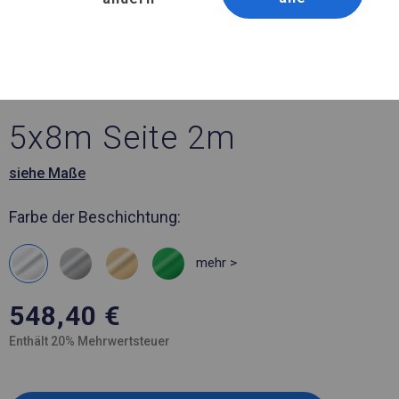
Artikelnummer 10300
5x8 m Solides Lager- und
Garagenzelt
5x8m Seite 2m
siehe Maße
Farbe der Beschichtung:
mehr >
548,40
€
Enthält 20% Mehrwertsteuer