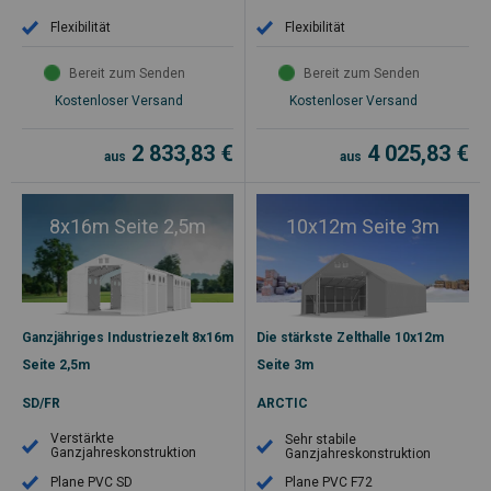
Flexibilität
Flexibilität
Bereit zum Senden
Bereit zum Senden
Kostenloser Versand
Kostenloser Versand
2 833,83
€
4 025,83
€
aus
aus
8x16m Seite 2,5m
10x12m Seite 3m
Ganzjähriges Industriezelt 8x16m
Die stärkste Zelthalle 10x12m
Seite 2,5m
Seite 3m
SD/FR
ARCTIC
Verstärkte
Sehr stabile
Ganzjahreskonstruktion
Ganzjahreskonstruktion
Plane PVC SD
Plane PVC F72