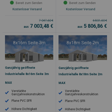
Bereit zum Senden
Bereit zum Senden
Kostenloser Versand
Kostenloser Versand
7 047,60
€
6 831,60
€
7 003,48
€
5 806,86
€
aus
aus
8x16m Seite 3m
8x18m Seite 2m
Ganzjährig geöffnete
Ganzjährig geöffnete
Industriehalle 8x16m Seite 3m
Industriehalle 8x18m Seite 2m
MAX
MAX
Verstärkte
Verstärkte
Ganzjahreskonstruktion
Ganzjahreskonstruktion
Plane PVC SFR
Plane PVC SFR
Höhere Dichtigkeit
Höhere Dichtigkeit