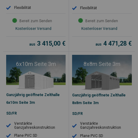
Flexibilität
Flexibilität
Bereit zum Senden
Bereit zum Senden
Kostenloser Versand
Kostenloser Versand
3 415,00
€
4 471,28
€
aus
aus
6x10m Seite 3m
8x8m Seite 3m
Ganzjährig geöffnete Zelthalle
Ganzjährig geöffnete Zelthalle
6x10m Seite 3m
8x8m Seite 3m
SD/FR
SD/FR
Verstärkte
Verstärkte
Ganzjahreskonstruktion
Ganzjahreskonstruktion
Plane PVC SD
Plane PVC SD