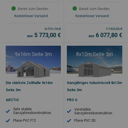
Bereit zum Senden
Bereit zum Senden
Kostenloser Versand
Kostenloser Versand
6 791,76
€
7 150,35
€
5 773,00
€
6 077,80
€
aus
aus
9x16m Seite 3m
8x12m Seite 3m
Die stärkste Zelthalle 9x16m
Ganzjähriges Industriezelt 8x12m
Seite 3m
Seite 3m
ARCTIC
PRO O
Sehr stabile
Verstärkte
Ganzjahreskonstruktion
Ganzjahreskonstruktion
Plane PVC F72
Plane PVC SD