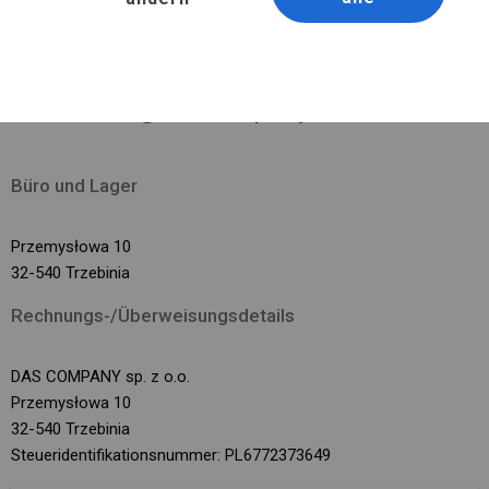
Montag - Freitag 8:00-18:00 Uhr Samstag 8:00-13:00 Uhr
Persönliche Sammlung:
Montag - Freitag 8:00-15:30 Uhr
Email: info@dascompany.at
Büro und Lager
Przemysłowa 10
32-540 Trzebinia
Rechnungs-/Überweisungsdetails
DAS COMPANY sp. z o.o.
Przemysłowa 10
32-540 Trzebinia
Steueridentifikationsnummer: PL6772373649