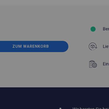
Be
Lie
ZUM WARENKORB
Ei