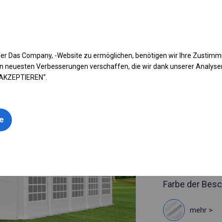
fen Sie Ihr Zelt
Anwendung
Arten von Planen
Kon
er Das Company, -Website zu ermöglichen, benötigen wir Ihre Zustim
n neuesten Verbesserungen verschaffen, die wir dank unserer Analys
 AKZEPTIEREN“.
Artikelnummer
5x10 m Sol
le
5x10m
siehe Maße
Farbe der Besc
mehr >