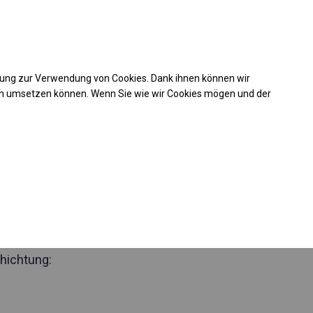
Kaufunterstützung
takt
+49 35 817 283 011
mung zur Verwendung von Cookies. Dank ihnen können wir
Laden Sie das PDF -Angebot herunter
en umsetzen können. Wenn Sie wie wir Cookies mögen und der
 357630
ides Partyzelt
 Seite 2m
hichtung: