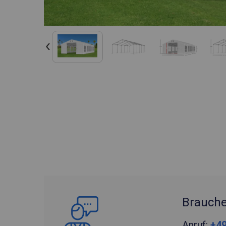
Brauche
Anruf:
+49