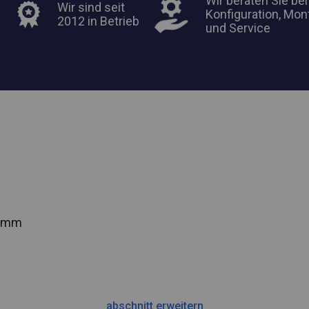
Wir beraten Sie bei
Wir sind seit
Konfiguration, Mon
2012 in Betrieb
und Service
2 mm
abschnitt erweitern