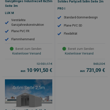
Ganzjähriges Industriezelt 8x25m
Solides Partyzelt 5x8m Seite 2m
Seite 3m
PRO I
LUX M
Standard-Sommerdesign
Verstärkte
Ganzjahreskonstruktion
Plane PVC SD
Plane PVC FR
Flexibilität
Flammhemmend
Bereit zum Senden
Bereit zum Senden
Kostenloser Versand
Kostenloser Versand
12 931,17
€
865,20
€
10 991,50
€
731,09
€
aus
aus
4x6m Seite 2,5m