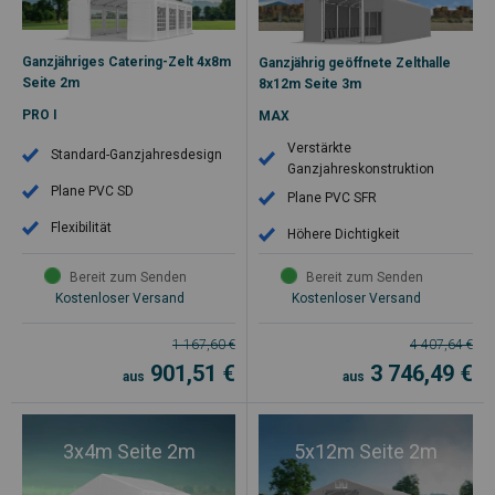
Ganzjähriges Catering-Zelt 4x8m
Ganzjährig geöffnete Zelthalle
Seite 2m
8x12m Seite 3m
PRO I
MAX
Verstärkte
Standard-Ganzjahresdesign
Ganzjahreskonstruktion
Plane PVC SD
Plane PVC SFR
Flexibilität
Höhere Dichtigkeit
Bereit zum Senden
Bereit zum Senden
Kostenloser Versand
Kostenloser Versand
1 167,60
€
4 407,64
€
901,51
€
3 746,49
€
aus
aus
3x4m Seite 2m
5x12m Seite 2m