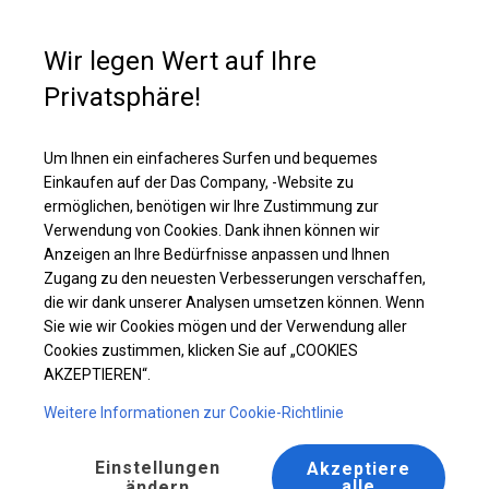
Kaufunterstützung
+49 35 817 283 011
Wir legen Wert auf Ihre
Privatsphäre!
Startseite
/
Lager- und Partyzelte – sofort verfügbar
Um Ihnen ein einfacheres Surfen und bequemes
Einkaufen auf der Das Company, -Website zu
Lager- und Partyzelte – sofort
ermöglichen, benötigen wir Ihre Zustimmung zur
verfügbar
Verwendung von Cookies. Dank ihnen können wir
Anzeigen an Ihre Bedürfnisse anpassen und Ihnen
Zugang zu den neuesten Verbesserungen verschaffen,
die wir dank unserer Analysen umsetzen können. Wenn
Sie wie wir Cookies mögen und der Verwendung aller
Cookies zustimmen, klicken Sie auf „COOKIES
Filter
Sortierung:
Unser Bestseller
AKZEPTIEREN“.
Weitere Informationen zur Cookie-Richtlinie
6x20m Seite 2,5m
8x12m Seite 3m
Einstellungen
Akzeptiere
alle
ändern