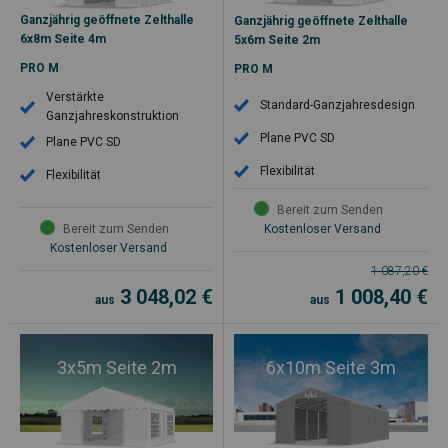
Ganzjährig geöffnete Zelthalle
Ganzjährig geöffnete Zelthalle
6x8m Seite 4m
5x6m Seite 2m
PRO M
PRO M
Verstärkte
Standard-Ganzjahresdesign
Ganzjahreskonstruktion
Plane PVC SD
Plane PVC SD
Flexibilität
Flexibilität
Bereit zum Senden
Bereit zum Senden
Kostenloser Versand
Kostenloser Versand
1 087,20
€
3 048,02
€
1 008,40
€
aus
aus
3x5m Seite 2m
6x10m Seite 3m