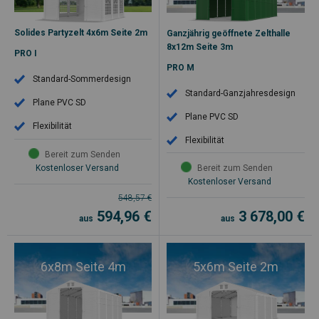
Solides Partyzelt 4x6m Seite 2m
Ganzjährig geöffnete Zelthalle
8x12m Seite 3m
PRO I
PRO M
Standard-Sommerdesign
Standard-Ganzjahresdesign
Plane PVC SD
Plane PVC SD
Flexibilität
Flexibilität
Bereit zum Senden
Kostenloser Versand
Bereit zum Senden
Kostenloser Versand
548,57
€
594,96
€
3 678,00
€
aus
aus
6x8m Seite 4m
5x6m Seite 2m