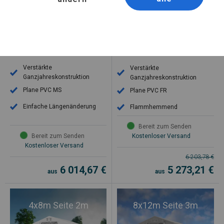
Ganzjähriges Industriezelt 6x20m
Ganzjähriges Industriezelt 8x12m
Seite 2,5m
Seite 3m
MS/SD
LUX M
Verstärkte
Verstärkte
Ganzjahreskonstruktion
Ganzjahreskonstruktion
Plane PVC MS
Plane PVC FR
Einfache Längenänderung
Flammhemmend
Bereit zum Senden
Bereit zum Senden
Kostenloser Versand
Kostenloser Versand
6 203,78
€
6 014,67
€
5 273,21
€
aus
aus
4x8m Seite 2m
8x12m Seite 3m