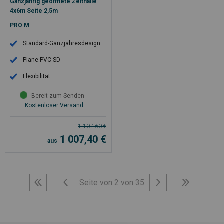
Ganzjährig geöffnete Zelthalle
4x6m Seite 2,5m
PRO M
Standard-Ganzjahresdesign
Plane PVC SD
Flexibilität
Bereit zum Senden
Kostenloser Versand
1 107,60
€
1 007,40
€
aus
Seite von 2 von 35