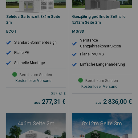
Solides Gartenzelt 3x4m Seite
Ganzjährig geöffnete Zelthalle
2m
5x12m Seite 2m
ECO I
MS/SD
Verstärkte
Standard-Sommerdesign
Ganzjahreskonstruktion
Plane PE
Plane PVC MS
Schnelle Montage
Einfache Längenänderung
Bereit zum Senden
Kostenloser Versand
Bereit zum Senden
Kostenloser Versand
357,31
€
277,31
€
2 836,00
€
aus
aus
4x6m Seite 2m
8x12m Seite 3m