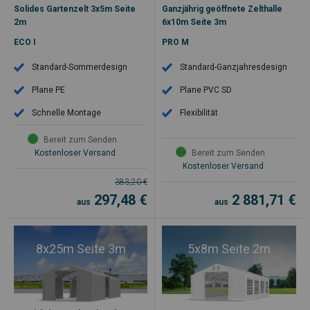
Solides Gartenzelt 3x5m Seite
Ganzjährig geöffnete Zelthalle
2m
6x10m Seite 3m
ECO I
PRO M
Standard-Sommerdesign
Standard-Ganzjahresdesign
Plane PE
Plane PVC SD
Schnelle Montage
Flexibilität
Bereit zum Senden
Kostenloser Versand
Bereit zum Senden
Kostenloser Versand
383,20
€
297,48
€
2 881,71
€
aus
aus
8x25m Seite 3m
5x8m Seite 2m