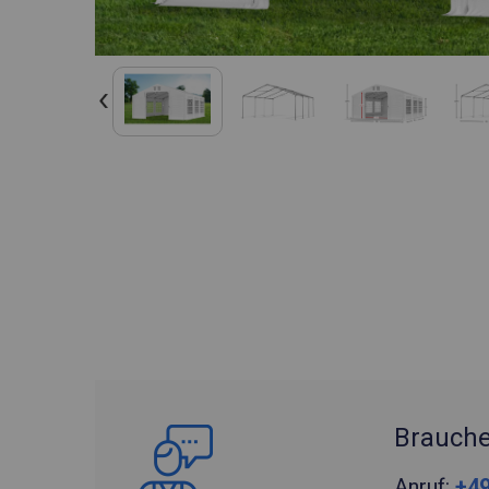
Brauche
Anruf:
+49