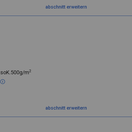
abschnitt erweitern
2
asoK.
500g/m
c
abschnitt erweitern