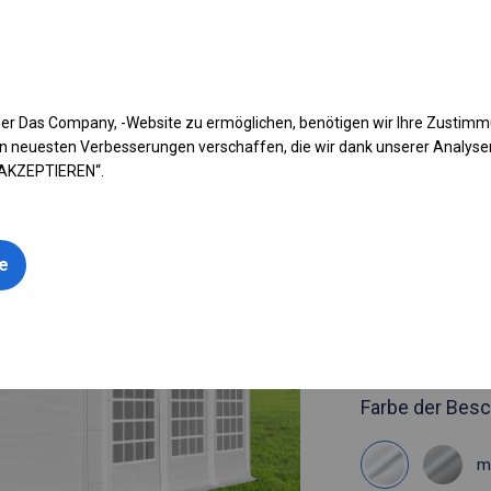
fen Sie Ihr Zelt
Anwendung
Arten von Planen
Kon
er Das Company, -Website zu ermöglichen, benötigen wir Ihre Zustim
n neuesten Verbesserungen verschaffen, die wir dank unserer Analys
 AKZEPTIEREN“.
Artikelnummer
3x6 m Soli
BESTSELLER
le
3x6m 
siehe Maße
Farbe der Besc
m