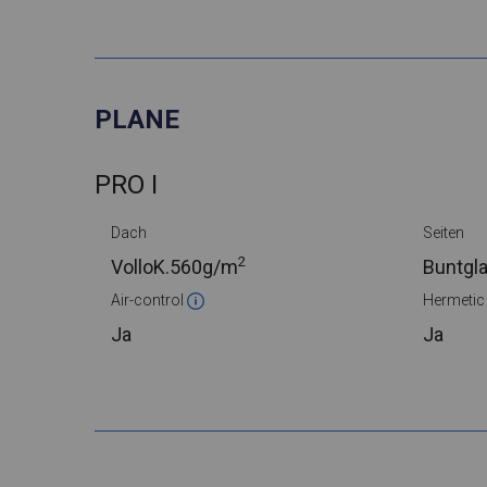
PLANE
PRO I
Dach
Seiten
2
VolloK.
560g/m
Buntgl
Air-control
Hermeti
Ja
Ja