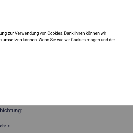
Kaufunterstützung
takt
+49 35 817 283 011
mung zur Verwendung von Cookies. Dank ihnen können wir
Laden Sie das PDF -Angebot herunter
en umsetzen können. Wenn Sie wie wir Cookies mögen und der
 4700
des Partyzelt
Seite 2m
hichtung:
ehr >