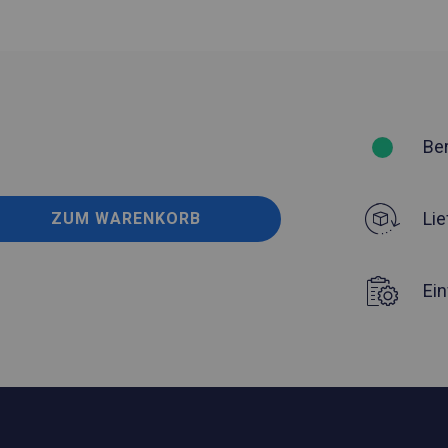
Be
Lie
ZUM WARENKORB
Ei