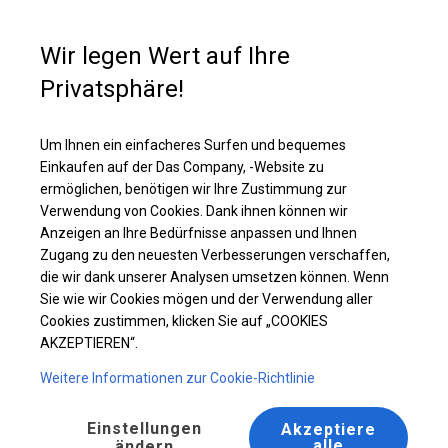
Kaufunterstützung
+49 35 817 283 011
Wir legen Wert auf Ihre
Privatsphäre!
Solides Lager- und Garagenzelt | 3x6 m
Laden Sie das PDF -Angebot herunter
Um Ihnen ein einfacheres Surfen und bequemes
Einkaufen auf der Das Company, -Website zu
ermöglichen, benötigen wir Ihre Zustimmung zur
Verwendung von Cookies. Dank ihnen können wir
Anzeigen an Ihre Bedürfnisse anpassen und Ihnen
Zugang zu den neuesten Verbesserungen verschaffen,
die wir dank unserer Analysen umsetzen können. Wenn
Sie wie wir Cookies mögen und der Verwendung aller
Cookies zustimmen, klicken Sie auf „COOKIES
AKZEPTIEREN“.
Weitere Informationen zur Cookie-Richtlinie
Einstellungen
Akzeptiere
alle
ändern