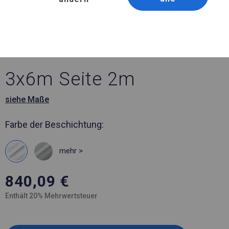
Artikelnummer 587762
3x6 m Solides Lager- und
Garagenzelt
3x6m Seite 2m
siehe Maße
Farbe der Beschichtung:
mehr >
840,09
€
Enthält 20% Mehrwertsteuer