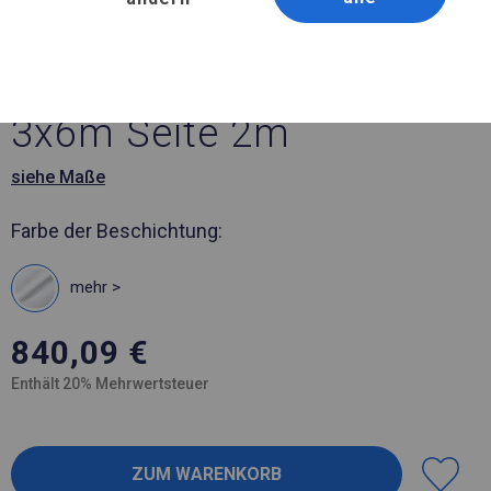
Artikelnummer 588131
3x6 m Solides Partyzelt
3x6m Seite 2m
siehe Maße
Farbe der Beschichtung:
mehr >
840,09
€
Enthält 20% Mehrwertsteuer