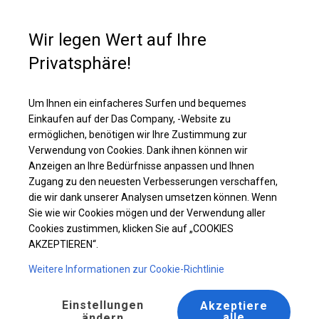
Kaufunterstützung
+49 35 817 283 011
Wir legen Wert auf Ihre
Privatsphäre!
Solides Partyzelt | 3x6 m
Laden Sie das PDF -Angebot herunter
Um Ihnen ein einfacheres Surfen und bequemes
Einkaufen auf der Das Company, -Website zu
ermöglichen, benötigen wir Ihre Zustimmung zur
Verwendung von Cookies. Dank ihnen können wir
Anzeigen an Ihre Bedürfnisse anpassen und Ihnen
Zugang zu den neuesten Verbesserungen verschaffen,
die wir dank unserer Analysen umsetzen können. Wenn
Sie wie wir Cookies mögen und der Verwendung aller
Cookies zustimmen, klicken Sie auf „COOKIES
AKZEPTIEREN“.
Weitere Informationen zur Cookie-Richtlinie
Einstellungen
Akzeptiere
alle
ändern