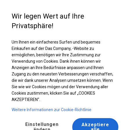
Kaufunterstützung
+49 35 817 283 011
Wir legen Wert auf Ihre
Privatsphäre!
Solides Partyzelt | 4x4 m
Laden Sie das PDF -Angebot herunter
Um Ihnen ein einfacheres Surfen und bequemes
Einkaufen auf der Das Company, -Website zu
ermöglichen, benötigen wir Ihre Zustimmung zur
Verwendung von Cookies. Dank ihnen können wir
Anzeigen an Ihre Bedürfnisse anpassen und Ihnen
Zugang zu den neuesten Verbesserungen verschaffen,
die wir dank unserer Analysen umsetzen können. Wenn
Sie wie wir Cookies mögen und der Verwendung aller
Cookies zustimmen, klicken Sie auf „COOKIES
AKZEPTIEREN“.
Weitere Informationen zur Cookie-Richtlinie
Einstellungen
Akzeptiere
alle
ändern