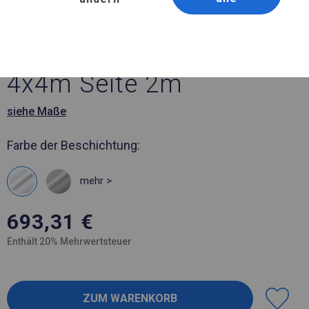
Artikelnummer 74154
4x4 m Solides Partyzelt
4x4m Seite 2m
siehe Maße
Farbe der Beschichtung:
mehr >
693,31
€
Enthält 20% Mehrwertsteuer