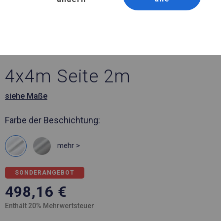
Artikelnummer 27832
4x4 m Verstärktes
Partyzelt
4x4m Seite 2m
siehe Maße
Farbe der Beschichtung:
mehr >
SONDERANGEBOT
498,16
€
Enthält 20% Mehrwertsteuer