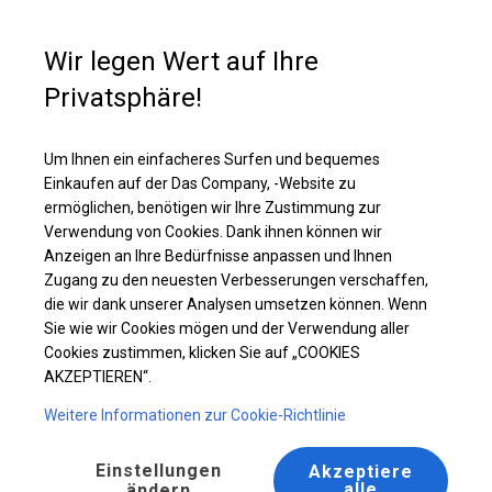
Kaufunterstützung
+49 35 817 283 011
Wir legen Wert auf Ihre
Privatsphäre!
Verstärktes Partyzelt | 4x4 m
Laden Sie das PDF -Angebot herunter
Um Ihnen ein einfacheres Surfen und bequemes
Einkaufen auf der Das Company, -Website zu
ermöglichen, benötigen wir Ihre Zustimmung zur
Verwendung von Cookies. Dank ihnen können wir
Anzeigen an Ihre Bedürfnisse anpassen und Ihnen
BESTSELLER
Zugang zu den neuesten Verbesserungen verschaffen,
die wir dank unserer Analysen umsetzen können. Wenn
Sie wie wir Cookies mögen und der Verwendung aller
Cookies zustimmen, klicken Sie auf „COOKIES
AKZEPTIEREN“.
Weitere Informationen zur Cookie-Richtlinie
Einstellungen
Akzeptiere
alle
ändern