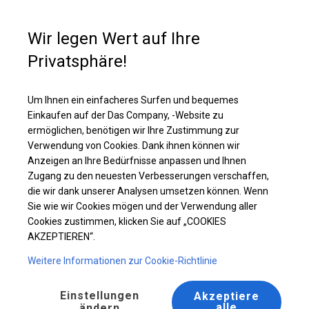
Kaufunterstützung
+49 35 817 283 011
Wir legen Wert auf Ihre
Privatsphäre!
Solides Partyzelt | 4x6 m
Laden Sie das PDF -Angebot herunter
Um Ihnen ein einfacheres Surfen und bequemes
Einkaufen auf der Das Company, -Website zu
ermöglichen, benötigen wir Ihre Zustimmung zur
Verwendung von Cookies. Dank ihnen können wir
Anzeigen an Ihre Bedürfnisse anpassen und Ihnen
BESTSELLER
Zugang zu den neuesten Verbesserungen verschaffen,
die wir dank unserer Analysen umsetzen können. Wenn
Sie wie wir Cookies mögen und der Verwendung aller
Cookies zustimmen, klicken Sie auf „COOKIES
AKZEPTIEREN“.
Weitere Informationen zur Cookie-Richtlinie
Einstellungen
Akzeptiere
alle
ändern