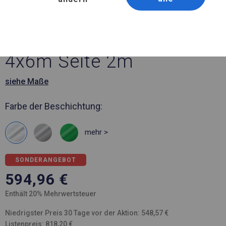
Artikelnummer 8949
4x6 m Solides Partyzelt
4x6m Seite 2m
siehe Maße
Farbe der Beschichtung:
mehr >
SONDERANGEBOT
594,96
€
Enthält 20% Mehrwertsteuer
Niedrigster Preis 30 Tage vor der Aktion: 548,57 €
Listenpreis: 818,20 €