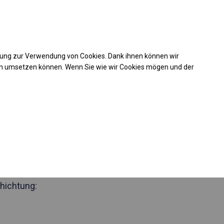
Kaufunterstützung
takt
+49 35 817 283 011
mung zur Verwendung von Cookies. Dank ihnen können wir
Laden Sie das PDF -Angebot herunter
en umsetzen können. Wenn Sie wie wir Cookies mögen und der
 581952
des Partyzelt
Seite 2m
hichtung: