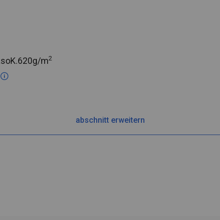
2
asoK.
620g/m
c
abschnitt erweitern