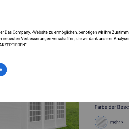
fen Sie Ihr Zelt
Anwendung
Arten von Planen
Kon
er Das Company, -Website zu ermöglichen, benötigen wir Ihre Zustim
n neuesten Verbesserungen verschaffen, die wir dank unserer Analys
 AKZEPTIEREN“.
Artikelnummer
4x6 m Soli
le
4x6m 
siehe Maße
Farbe der Besc
mehr >