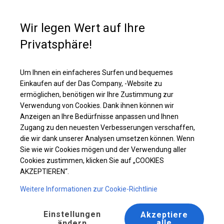
Kaufunterstützung
+49 35 817 283 011
Wir legen Wert auf Ihre
Privatsphäre!
Solides Partyzelt | 4x6 m
Laden Sie das PDF -Angebot herunter
Um Ihnen ein einfacheres Surfen und bequemes
Einkaufen auf der Das Company, -Website zu
ermöglichen, benötigen wir Ihre Zustimmung zur
Verwendung von Cookies. Dank ihnen können wir
Anzeigen an Ihre Bedürfnisse anpassen und Ihnen
Zugang zu den neuesten Verbesserungen verschaffen,
die wir dank unserer Analysen umsetzen können. Wenn
Sie wie wir Cookies mögen und der Verwendung aller
Cookies zustimmen, klicken Sie auf „COOKIES
AKZEPTIEREN“.
Weitere Informationen zur Cookie-Richtlinie
Einstellungen
Akzeptiere
alle
ändern