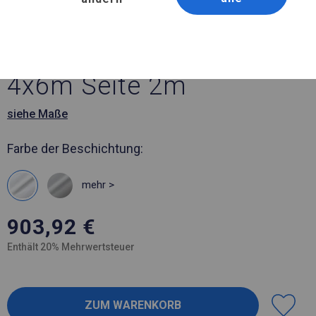
Artikelnummer 74230
4x6 m Solides Partyzelt
4x6m Seite 2m
siehe Maße
Farbe der Beschichtung:
mehr >
903,92
€
Enthält 20% Mehrwertsteuer