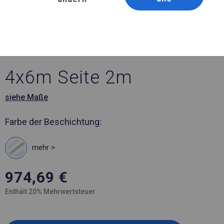
Artikelnummer 582387
4x6 m Solides Lager- und
Garagenzelt
4x6m Seite 2m
siehe Maße
Farbe der Beschichtung:
mehr >
974,69
€
Enthält 20% Mehrwertsteuer