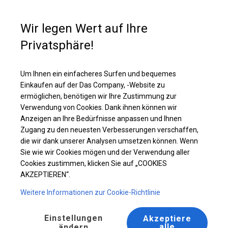
Kaufunterstützung
+49 35 817 283 011
Wir legen Wert auf Ihre
Privatsphäre!
Solides Lager- und Garagenzelt | 4x6 m
Laden Sie das PDF -Angebot herunter
Um Ihnen ein einfacheres Surfen und bequemes
Einkaufen auf der Das Company, -Website zu
ermöglichen, benötigen wir Ihre Zustimmung zur
Verwendung von Cookies. Dank ihnen können wir
Anzeigen an Ihre Bedürfnisse anpassen und Ihnen
Zugang zu den neuesten Verbesserungen verschaffen,
die wir dank unserer Analysen umsetzen können. Wenn
Sie wie wir Cookies mögen und der Verwendung aller
Cookies zustimmen, klicken Sie auf „COOKIES
AKZEPTIEREN“.
Weitere Informationen zur Cookie-Richtlinie
Einstellungen
Akzeptiere
alle
ändern