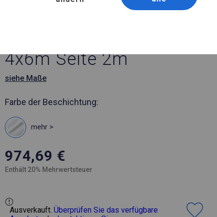
Artikelnummer 175804
4x6 m Solides Partyzelt
4x6m Seite 2m
siehe Maße
Farbe der Beschichtung:
mehr >
974,69
€
Enthält 20% Mehrwertsteuer
Ausverkauft.
Überprüfen Sie das verfügbare