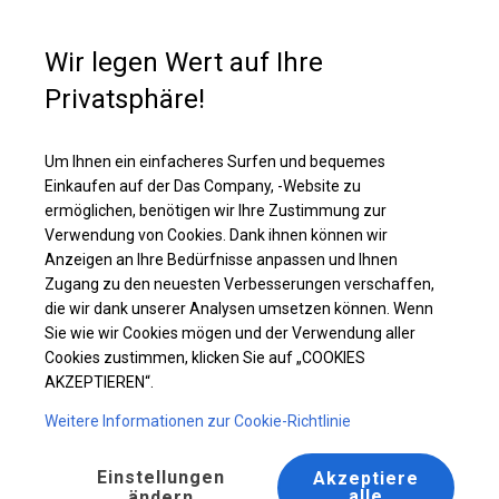
Kaufunterstützung
+49 35 817 283 011
Wir legen Wert auf Ihre
Privatsphäre!
Solides Partyzelt | 4x6 m
Laden Sie das PDF -Angebot herunter
Um Ihnen ein einfacheres Surfen und bequemes
Einkaufen auf der Das Company, -Website zu
ermöglichen, benötigen wir Ihre Zustimmung zur
Verwendung von Cookies. Dank ihnen können wir
Anzeigen an Ihre Bedürfnisse anpassen und Ihnen
Zugang zu den neuesten Verbesserungen verschaffen,
die wir dank unserer Analysen umsetzen können. Wenn
Sie wie wir Cookies mögen und der Verwendung aller
Cookies zustimmen, klicken Sie auf „COOKIES
AKZEPTIEREN“.
Weitere Informationen zur Cookie-Richtlinie
Einstellungen
Akzeptiere
alle
ändern