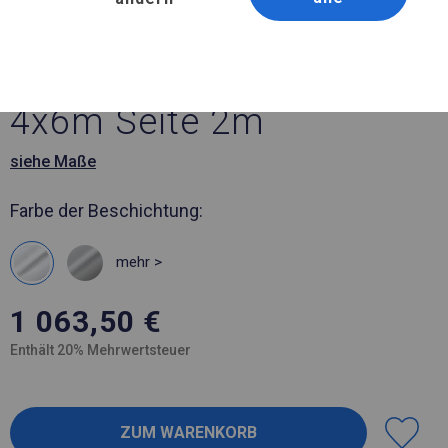
Artikelnummer 259147
4x6 m Robustes Lagerzelt
4x6m Seite 2m
siehe Maße
Farbe der Beschichtung:
mehr >
1 063,50
€
Enthält 20% Mehrwertsteuer