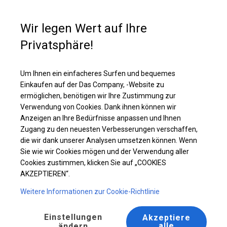
Kaufunterstützung
+49 35 817 283 011
Wir legen Wert auf Ihre
Privatsphäre!
Robustes Lagerzelt | 4x6 m
Laden Sie das PDF -Angebot herunter
Um Ihnen ein einfacheres Surfen und bequemes
Einkaufen auf der Das Company, -Website zu
ermöglichen, benötigen wir Ihre Zustimmung zur
Verwendung von Cookies. Dank ihnen können wir
Anzeigen an Ihre Bedürfnisse anpassen und Ihnen
Zugang zu den neuesten Verbesserungen verschaffen,
die wir dank unserer Analysen umsetzen können. Wenn
Sie wie wir Cookies mögen und der Verwendung aller
Cookies zustimmen, klicken Sie auf „COOKIES
AKZEPTIEREN“.
Weitere Informationen zur Cookie-Richtlinie
Einstellungen
Akzeptiere
alle
ändern