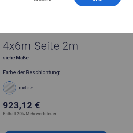
Artikelnummer 770823
4x6 m Verstärkter
Gartenpavillon
4x6m Seite 2m
siehe Maße
Farbe der Beschichtung:
mehr >
923,12
€
Enthält 20% Mehrwertsteuer