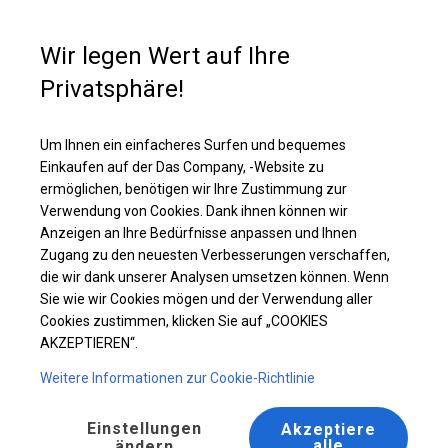
Kaufunterstützung
+49 35 817 283 011
Wir legen Wert auf Ihre
Privatsphäre!
Verstärkter Gartenpavillon | 4x6 m
Laden Sie das PDF -Angebot herunter
Um Ihnen ein einfacheres Surfen und bequemes
Einkaufen auf der Das Company, -Website zu
ermöglichen, benötigen wir Ihre Zustimmung zur
Verwendung von Cookies. Dank ihnen können wir
Anzeigen an Ihre Bedürfnisse anpassen und Ihnen
Zugang zu den neuesten Verbesserungen verschaffen,
die wir dank unserer Analysen umsetzen können. Wenn
Sie wie wir Cookies mögen und der Verwendung aller
Cookies zustimmen, klicken Sie auf „COOKIES
AKZEPTIEREN“.
Weitere Informationen zur Cookie-Richtlinie
Einstellungen
Akzeptiere
alle
ändern