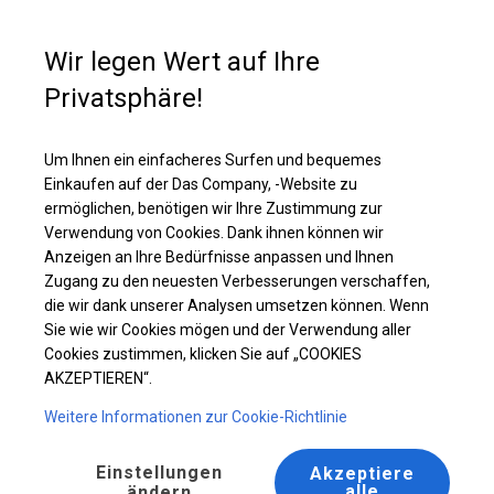
Kaufunterstützung
+49 35 817 283 011
Wir legen Wert auf Ihre
Privatsphäre!
Ganzjährig geöffnete Zelthalle | 4x6 m
Laden Sie das PDF -Angebot herunter
Um Ihnen ein einfacheres Surfen und bequemes
Einkaufen auf der Das Company, -Website zu
ermöglichen, benötigen wir Ihre Zustimmung zur
Verwendung von Cookies. Dank ihnen können wir
Anzeigen an Ihre Bedürfnisse anpassen und Ihnen
BESTSELLER
Zugang zu den neuesten Verbesserungen verschaffen,
die wir dank unserer Analysen umsetzen können. Wenn
Sie wie wir Cookies mögen und der Verwendung aller
Cookies zustimmen, klicken Sie auf „COOKIES
AKZEPTIEREN“.
Weitere Informationen zur Cookie-Richtlinie
Einstellungen
Akzeptiere
alle
ändern