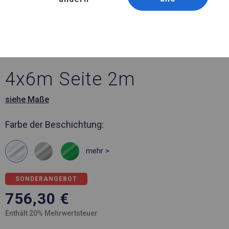
Artikelnummer 224332
4x6 m Ganzjährig
geöffnete Zelthalle
4x6m Seite 2m
siehe Maße
Farbe der Beschichtung:
mehr >
SONDERANGEBOT
756,30
€
Enthält 20% Mehrwertsteuer