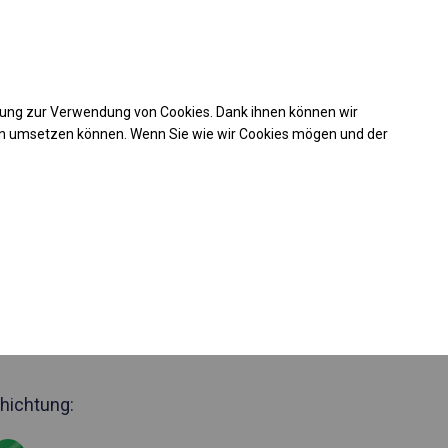
Kaufunterstützung
takt
+49 35 817 283 011
mung zur Verwendung von Cookies. Dank ihnen können wir
Laden Sie das PDF -Angebot herunter
en umsetzen können. Wenn Sie wie wir Cookies mögen und der
 30076
jähriges
elt
Seite 2m
hichtung: