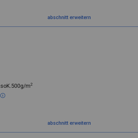
abschnitt erweitern
2
asoK.
500g/m
c
abschnitt erweitern