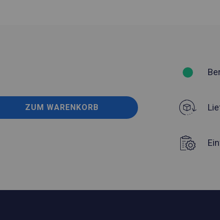
Be
Lie
ZUM WARENKORB
Ei