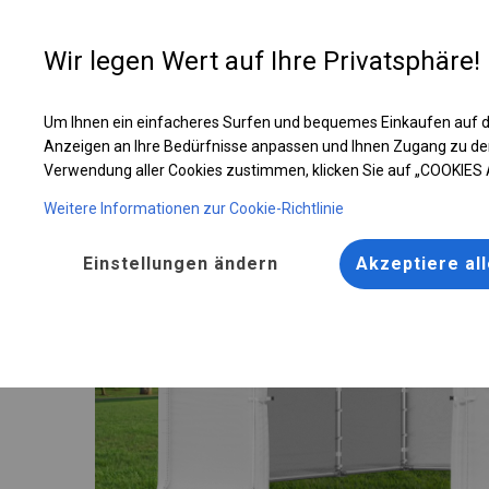
Entwer
Wir legen Wert auf Ihre Privatsphäre!
Um Ihnen ein einfacheres Surfen und bequemes Einkaufen auf d
Ganzjährig geöffnete Zelthalle | 4x6 m
Anzeigen an Ihre Bedürfnisse anpassen und Ihnen Zugang zu de
Verwendung aller Cookies zustimmen, klicken Sie auf „COOKIES
Weitere Informationen zur Cookie-Richtlinie
Einstellungen ändern
Akzeptiere al