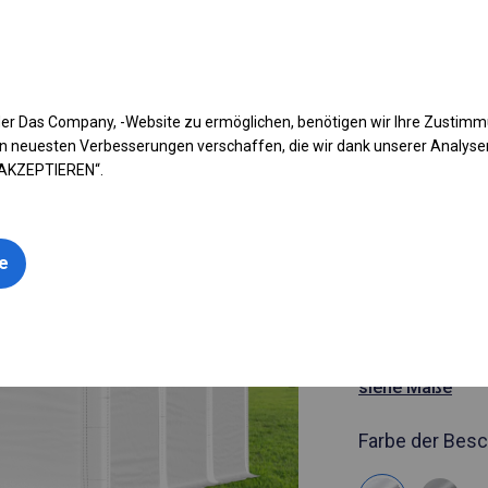
fen Sie Ihr Zelt
Anwendung
Arten von Planen
Kon
er Das Company, -Website zu ermöglichen, benötigen wir Ihre Zustim
n neuesten Verbesserungen verschaffen, die wir dank unserer Analys
 AKZEPTIEREN“.
Artikelnummer
4x6 m Ganz
le
Zelthalle
4x6m 
siehe Maße
Farbe der Besc