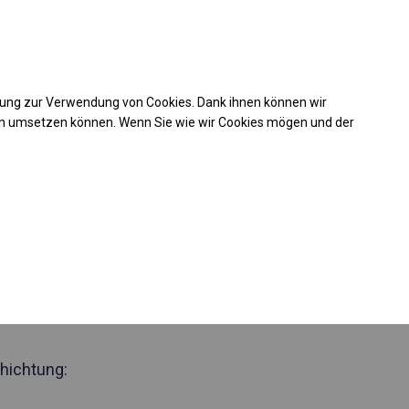
Kaufunterstützung
takt
+49 35 817 283 011
mung zur Verwendung von Cookies. Dank ihnen können wir
Laden Sie das PDF -Angebot herunter
en umsetzen können. Wenn Sie wie wir Cookies mögen und der
 588152
jährig geöffnete
Seite 2m
hichtung: