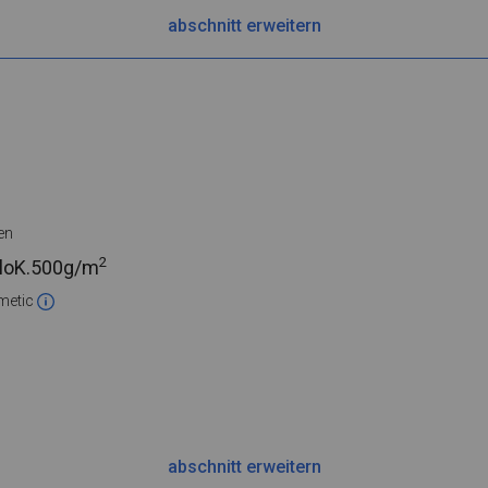
abschnitt erweitern
en
2
loK.
500g/m
metic
abschnitt erweitern