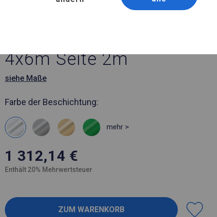
Artikelnummer 6106
4x6 m Solides Partyzelt
4x6m Seite 2m
siehe Maße
Farbe der Beschichtung:
mehr >
1 312,14
€
Enthält 20% Mehrwertsteuer