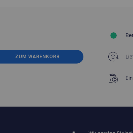
Be
Lie
ZUM WARENKORB
Ei