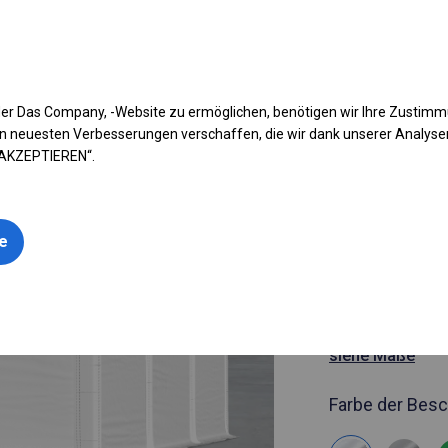
fen Sie Ihr Zelt
Anwendung
Arten von Planen
Kon
er Das Company, -Website zu ermöglichen, benötigen wir Ihre Zustim
n neuesten Verbesserungen verschaffen, die wir dank unserer Analys
 AKZEPTIEREN“.
Artikelnummer
4x6 m Ganz
le
Industrieze
4x6m 
siehe Maße
Farbe der Besc