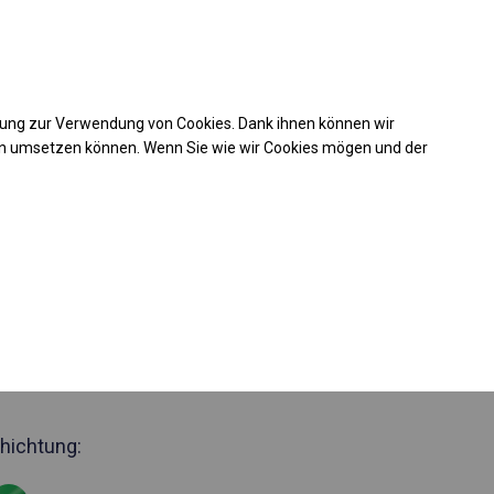
Kaufunterstützung
takt
+49 35 817 283 011
mung zur Verwendung von Cookies. Dank ihnen können wir
Laden Sie das PDF -Angebot herunter
en umsetzen können. Wenn Sie wie wir Cookies mögen und der
 234324
jähriges
lt
Seite 2m
hichtung: