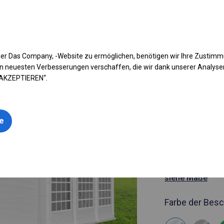
fen Sie Ihr Zelt
Anwendung
Arten von Planen
Kon
er Das Company, -Website zu ermöglichen, benötigen wir Ihre Zustim
n neuesten Verbesserungen verschaffen, die wir dank unserer Analys
 AKZEPTIEREN“.
Artikelnummer
4x6 m Ganz
le
Handelspav
4x6m 
siehe Maße
Farbe der Besc