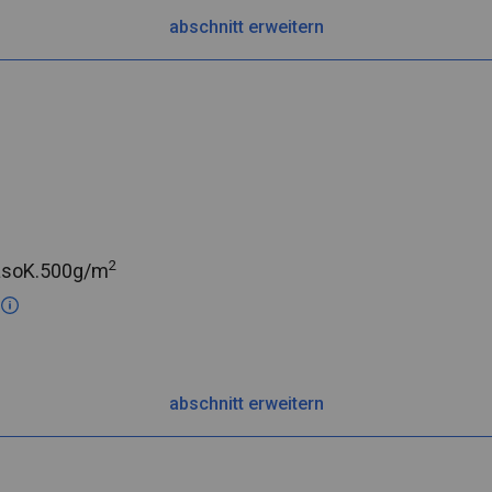
abschnitt erweitern
2
asoK.
500g/m
c
abschnitt erweitern