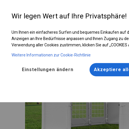
Entwer
Wir legen Wert auf Ihre Privatsphäre!
Um Ihnen ein einfacheres Surfen und bequemes Einkaufen auf d
Ganzjährig geöffneter Handelspavillon | 4x6 m
Anzeigen an Ihre Bedürfnisse anpassen und Ihnen Zugang zu de
Verwendung aller Cookies zustimmen, klicken Sie auf „COOKIES
Weitere Informationen zur Cookie-Richtlinie
Einstellungen ändern
Akzeptiere al