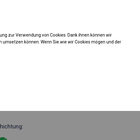
Kaufunterstützung
takt
+49 35 817 283 011
mung zur Verwendung von Cookies. Dank ihnen können wir
Laden Sie das PDF -Angebot herunter
en umsetzen können. Wenn Sie wie wir Cookies mögen und der
 55020
jährig geöffneter
illon
Seite 2m
hichtung: