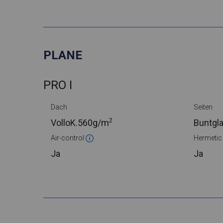
PLANE
PRO I
Dach
Seiten
2
VolloK.
560g/m
Buntgl
Air-control
Hermeti
Ja
Ja