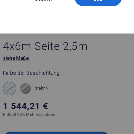
Artikelnummer 593183
4x6 m Ganzjährig
geöffnete Zelthalle
4x6m Seite 2,5m
siehe Maße
Farbe der Beschichtung:
mehr >
1 544,21
€
Enthält 20% Mehrwertsteuer