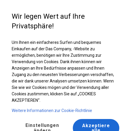
Kaufunterstützung
+49 35 817 283 011
Wir legen Wert auf Ihre
Privatsphäre!
Ganzjährig geöffnete Zelthalle | 4x6 m
Laden Sie das PDF -Angebot herunter
Um Ihnen ein einfacheres Surfen und bequemes
Einkaufen auf der Das Company, -Website zu
ermöglichen, benötigen wir Ihre Zustimmung zur
Verwendung von Cookies. Dank ihnen können wir
Anzeigen an Ihre Bedürfnisse anpassen und Ihnen
Zugang zu den neuesten Verbesserungen verschaffen,
die wir dank unserer Analysen umsetzen können. Wenn
Sie wie wir Cookies mögen und der Verwendung aller
Cookies zustimmen, klicken Sie auf „COOKIES
AKZEPTIEREN“.
Weitere Informationen zur Cookie-Richtlinie
Einstellungen
Akzeptiere
alle
ändern