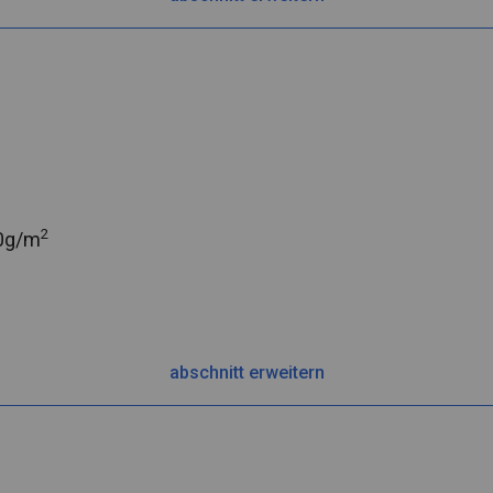
2
0g/m
abschnitt erweitern