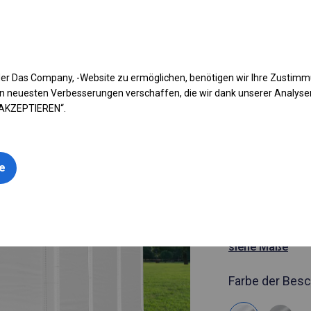
fen Sie Ihr Zelt
Anwendung
Arten von Planen
Kon
er Das Company, -Website zu ermöglichen, benötigen wir Ihre Zustim
n neuesten Verbesserungen verschaffen, die wir dank unserer Analys
 AKZEPTIEREN“.
Artikelnummer
4x6 m Ganz
le
Zelthalle
4x6m 
siehe Maße
Farbe der Besc