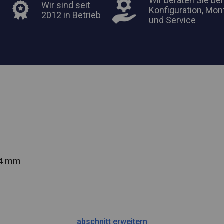
Wir beraten Sie bei
Wir sind seit
Konfiguration, Mon
2012 in Betrieb
und Service
54 mm
abschnitt erweitern