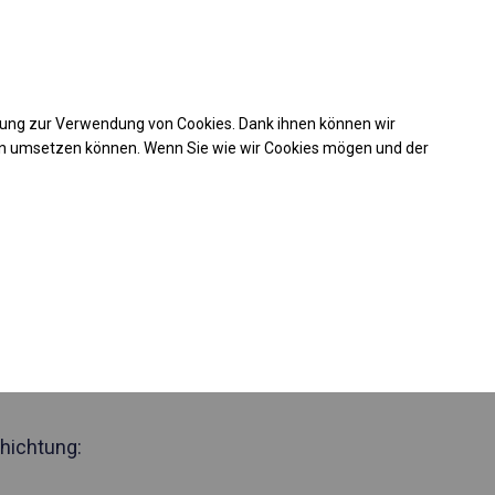
Kaufunterstützung
takt
+49 35 817 283 011
mung zur Verwendung von Cookies. Dank ihnen können wir
Laden Sie das PDF -Angebot herunter
en umsetzen können. Wenn Sie wie wir Cookies mögen und der
 814533
jährig geöffnete
Seite 2,5m
hichtung: