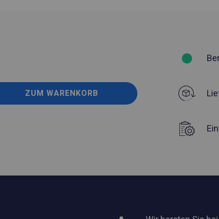
Be
Lie
ZUM WARENKORB
Ei