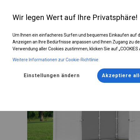
Entwer
Wir legen Wert auf Ihre Privatsphäre!
Um Ihnen ein einfacheres Surfen und bequemes Einkaufen auf d
Ganzjährig geöffnete Zelthalle | 4x6 m
Anzeigen an Ihre Bedürfnisse anpassen und Ihnen Zugang zu de
Verwendung aller Cookies zustimmen, klicken Sie auf „COOKIES
Weitere Informationen zur Cookie-Richtlinie
Einstellungen ändern
Akzeptiere al