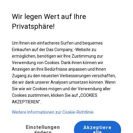
Kaufunterstützung
+49 35 817 283 011
Wir legen Wert auf Ihre
Privatsphäre!
Ganzjährig geöffnete Zelthalle | 4x6 m
Laden Sie das PDF -Angebot herunter
Um Ihnen ein einfacheres Surfen und bequemes
Einkaufen auf der Das Company, -Website zu
ermöglichen, benötigen wir Ihre Zustimmung zur
Verwendung von Cookies. Dank ihnen können wir
Anzeigen an Ihre Bedürfnisse anpassen und Ihnen
Zugang zu den neuesten Verbesserungen verschaffen,
die wir dank unserer Analysen umsetzen können. Wenn
Sie wie wir Cookies mögen und der Verwendung aller
Cookies zustimmen, klicken Sie auf „COOKIES
AKZEPTIEREN“.
Weitere Informationen zur Cookie-Richtlinie
Einstellungen
Akzeptiere
alle
ändern