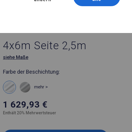
Artikelnummer 481961
4x6 m Ganzjährig
geöffnete Zelthalle
4x6m Seite 2,5m
siehe Maße
Farbe der Beschichtung:
mehr >
1 629,93
€
Enthält 20% Mehrwertsteuer