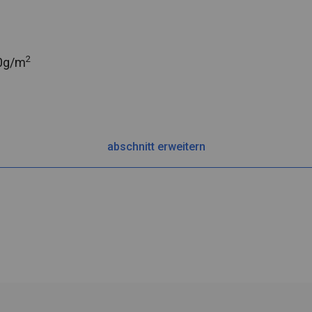
2
0g/m
abschnitt erweitern