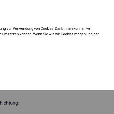
Kaufunterstützung
takt
+49 35 817 283 011
mung zur Verwendung von Cookies. Dank ihnen können wir
Laden Sie das PDF -Angebot herunter
en umsetzen können. Wenn Sie wie wir Cookies mögen und der
 587689
des Lager- und
lt
Seite 2m
hichtung: