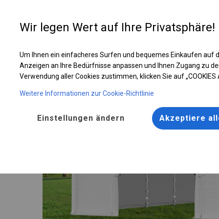
Entwer
Wir legen Wert auf Ihre Privatsphäre!
Um Ihnen ein einfacheres Surfen und bequemes Einkaufen auf d
Solides Lager- und Garagenzelt | 4x8 m
Anzeigen an Ihre Bedürfnisse anpassen und Ihnen Zugang zu de
Verwendung aller Cookies zustimmen, klicken Sie auf „COOKIES
Weitere Informationen zur Cookie-Richtlinie
Einstellungen ändern
Akzeptiere al