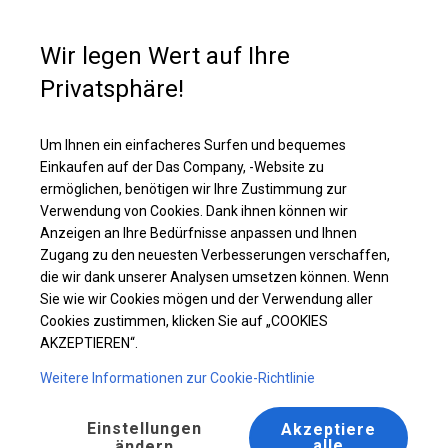
Kaufunterstützung
+49 35 817 283 011
Wir legen Wert auf Ihre
Privatsphäre!
Solides Lager- und Garagenzelt | 4x8 m
Laden Sie das PDF -Angebot herunter
Um Ihnen ein einfacheres Surfen und bequemes
Einkaufen auf der Das Company, -Website zu
ermöglichen, benötigen wir Ihre Zustimmung zur
Verwendung von Cookies. Dank ihnen können wir
Anzeigen an Ihre Bedürfnisse anpassen und Ihnen
Zugang zu den neuesten Verbesserungen verschaffen,
die wir dank unserer Analysen umsetzen können. Wenn
Sie wie wir Cookies mögen und der Verwendung aller
Cookies zustimmen, klicken Sie auf „COOKIES
AKZEPTIEREN“.
Weitere Informationen zur Cookie-Richtlinie
Einstellungen
Akzeptiere
alle
ändern