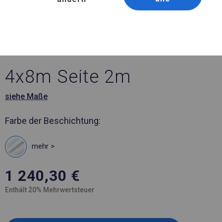
Artikelnummer 774053
4x8 m Solides Lager- und
Garagenzelt
4x8m Seite 2m
siehe Maße
Farbe der Beschichtung:
mehr >
1 240,30
€
Enthält 20% Mehrwertsteuer