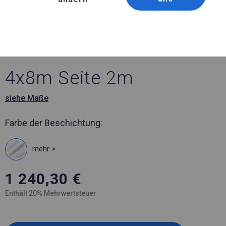
Artikelnummer 322201
4x8 m Solides Lager- und
Garagenzelt
4x8m Seite 2m
siehe Maße
Farbe der Beschichtung:
mehr >
1 240,30
€
Enthält 20% Mehrwertsteuer