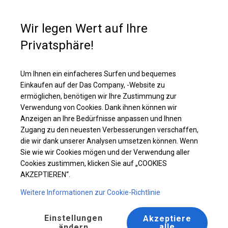
Kaufunterstützung
+49 35 817 283 011
Wir legen Wert auf Ihre
Privatsphäre!
Solides Lager- und Garagenzelt | 4x8 m
Laden Sie das PDF -Angebot herunter
Um Ihnen ein einfacheres Surfen und bequemes
Einkaufen auf der Das Company, -Website zu
ermöglichen, benötigen wir Ihre Zustimmung zur
Verwendung von Cookies. Dank ihnen können wir
Anzeigen an Ihre Bedürfnisse anpassen und Ihnen
Zugang zu den neuesten Verbesserungen verschaffen,
die wir dank unserer Analysen umsetzen können. Wenn
Sie wie wir Cookies mögen und der Verwendung aller
Cookies zustimmen, klicken Sie auf „COOKIES
AKZEPTIEREN“.
Weitere Informationen zur Cookie-Richtlinie
Einstellungen
Akzeptiere
alle
ändern