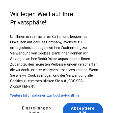
Kaufunterstützung
+49 35 817 283 011
Wir legen Wert auf Ihre
Privatsphäre!
Solides Partyzelt | 4x8 m
Laden Sie das PDF -Angebot herunter
Um Ihnen ein einfacheres Surfen und bequemes
Einkaufen auf der Das Company, -Website zu
ermöglichen, benötigen wir Ihre Zustimmung zur
Verwendung von Cookies. Dank ihnen können wir
Anzeigen an Ihre Bedürfnisse anpassen und Ihnen
Zugang zu den neuesten Verbesserungen verschaffen,
die wir dank unserer Analysen umsetzen können. Wenn
Sie wie wir Cookies mögen und der Verwendung aller
Cookies zustimmen, klicken Sie auf „COOKIES
AKZEPTIEREN“.
Weitere Informationen zur Cookie-Richtlinie
Einstellungen
Akzeptiere
alle
ändern