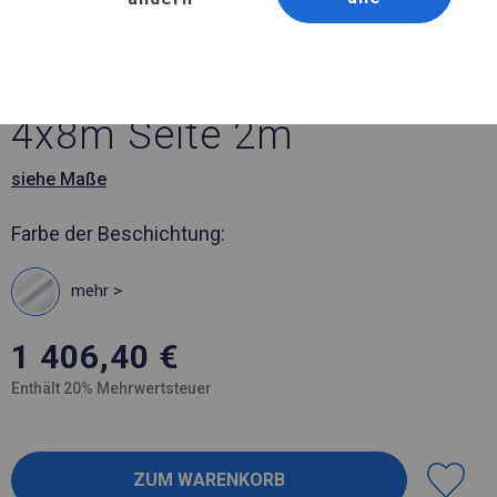
Artikelnummer 789287
4x8 m Solides Partyzelt
4x8m Seite 2m
siehe Maße
Farbe der Beschichtung:
mehr >
1 406,40
€
Enthält 20% Mehrwertsteuer