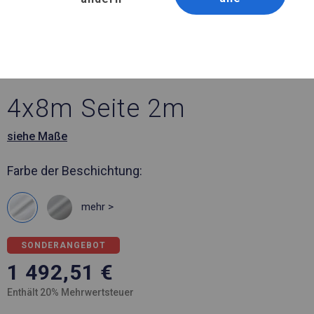
Artikelnummer 394423
4x8 m Solides Lager- und
Garagenzelt
4x8m Seite 2m
siehe Maße
Farbe der Beschichtung:
mehr >
SONDERANGEBOT
1 492,51
€
Enthält 20% Mehrwertsteuer