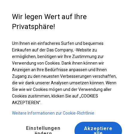
Kaufunterstützung
+49 35 817 283 011
Wir legen Wert auf Ihre
Privatsphäre!
Solides Lager- und Garagenzelt | 4x8 m
Laden Sie das PDF -Angebot herunter
Um Ihnen ein einfacheres Surfen und bequemes
Einkaufen auf der Das Company, -Website zu
ermöglichen, benötigen wir Ihre Zustimmung zur
Verwendung von Cookies. Dank ihnen können wir
Anzeigen an Ihre Bedürfnisse anpassen und Ihnen
Zugang zu den neuesten Verbesserungen verschaffen,
die wir dank unserer Analysen umsetzen können. Wenn
Sie wie wir Cookies mögen und der Verwendung aller
Cookies zustimmen, klicken Sie auf „COOKIES
AKZEPTIEREN“.
Weitere Informationen zur Cookie-Richtlinie
Einstellungen
Akzeptiere
alle
ändern