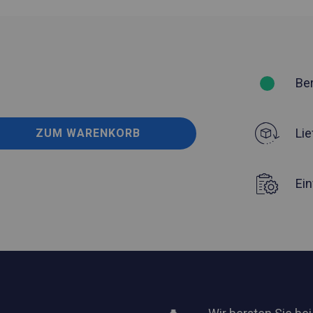
Be
Lie
ZUM WARENKORB
Ei