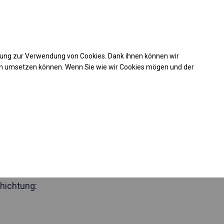
Kaufunterstützung
takt
+49 35 817 283 011
mung zur Verwendung von Cookies. Dank ihnen können wir
Laden Sie das PDF -Angebot herunter
en umsetzen können. Wenn Sie wie wir Cookies mögen und der
 356127
des Partyzelt
Seite 2m
hichtung: