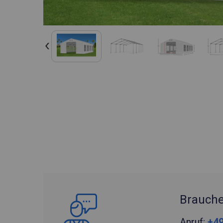
Brauche
Anruf:
+49