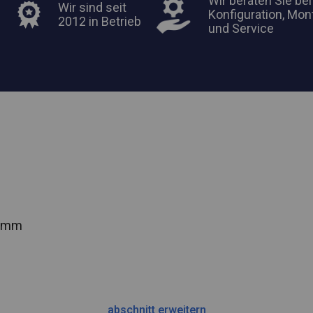
Wir beraten Sie bei
Wir sind seit
Konfiguration, Mon
2012 in Betrieb
und Service
2 mm
abschnitt erweitern