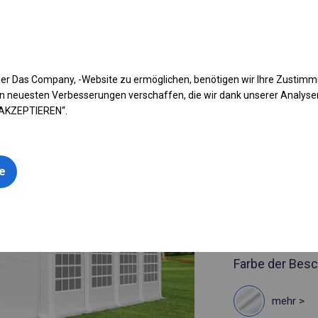
fen Sie Ihr Zelt
Anwendung
Arten von Planen
Kon
er Das Company, -Website zu ermöglichen, benötigen wir Ihre Zustim
n neuesten Verbesserungen verschaffen, die wir dank unserer Analys
 AKZEPTIEREN“.
Artikelnummer
4x8 m Soli
le
4x8m 
siehe Maße
Farbe der Besc
mehr >