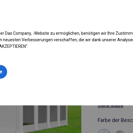
fen Sie Ihr Zelt
Anwendung
Arten von Planen
Kon
er Das Company, -Website zu ermöglichen, benötigen wir Ihre Zustim
n neuesten Verbesserungen verschaffen, die wir dank unserer Analys
 AKZEPTIEREN“.
Artikelnummer
4x8 m Rob
le
Hochzeitsz
4x8m 
siehe Maße
Farbe der Besc