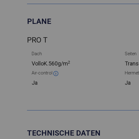
PLANE
PRO T
Dach
Seiten
2
VolloK.
560g/m
Trans
Air-control
Hermet
Ja
Ja
TECHNISCHE DATEN