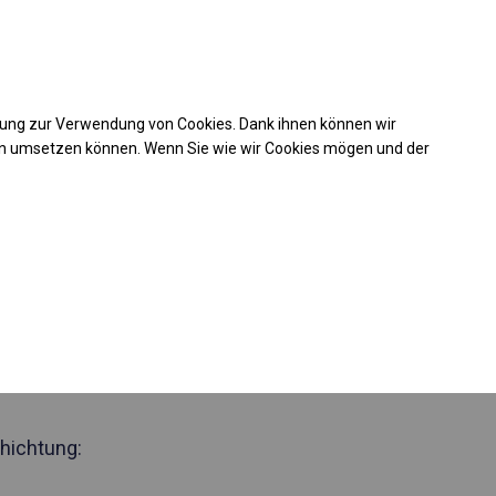
Kaufunterstützung
takt
+49 35 817 283 011
mung zur Verwendung von Cookies. Dank ihnen können wir
Laden Sie das PDF -Angebot herunter
en umsetzen können. Wenn Sie wie wir Cookies mögen und der
 49634
ustes
elt
Seite 2m
hichtung: