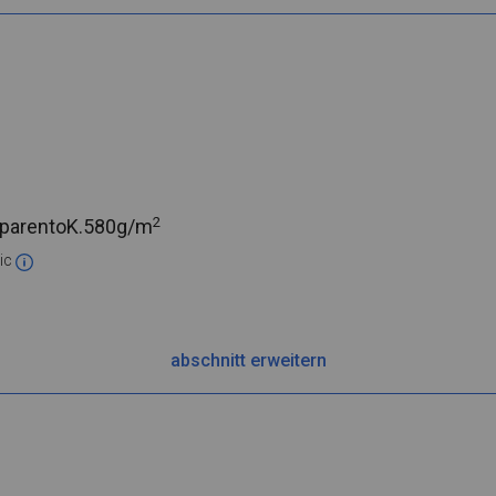
2
parentoK.
580g/m
ic
abschnitt erweitern