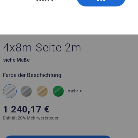
Artikelnummer 12327
4x8 m Ein solides Lager-
und Garagenzelt
4x8m Seite 2m
siehe Maße
Farbe der Beschichtung:
mehr >
1 240,17
€
Enthält 20% Mehrwertsteuer