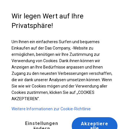
Kaufunterstützung
+49 35 817 283 011
Wir legen Wert auf Ihre
Privatsphäre!
Ein solides Lager- und Garagenzelt | 4x8 m
Laden Sie das PDF -Angebot herunter
Um Ihnen ein einfacheres Surfen und bequemes
Einkaufen auf der Das Company, -Website zu
ermöglichen, benötigen wir Ihre Zustimmung zur
Verwendung von Cookies. Dank ihnen können wir
Anzeigen an Ihre Bedürfnisse anpassen und Ihnen
Zugang zu den neuesten Verbesserungen verschaffen,
die wir dank unserer Analysen umsetzen können. Wenn
Sie wie wir Cookies mögen und der Verwendung aller
Cookies zustimmen, klicken Sie auf „COOKIES
AKZEPTIEREN“.
Weitere Informationen zur Cookie-Richtlinie
Einstellungen
Akzeptiere
alle
ändern