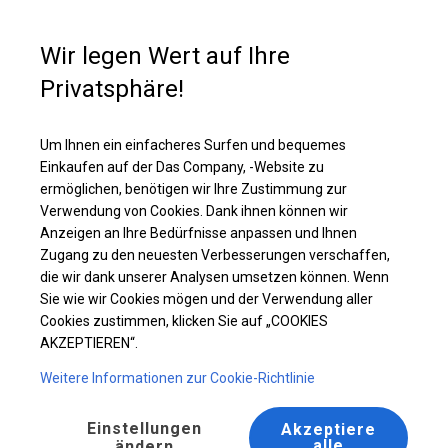
Kaufunterstützung
+49 35 817 283 011
Wir legen Wert auf Ihre
Privatsphäre!
Ganzjähriges Catering-Zelt | 4x8 m
Laden Sie das PDF -Angebot herunter
Um Ihnen ein einfacheres Surfen und bequemes
Einkaufen auf der Das Company, -Website zu
ermöglichen, benötigen wir Ihre Zustimmung zur
Verwendung von Cookies. Dank ihnen können wir
Anzeigen an Ihre Bedürfnisse anpassen und Ihnen
Zugang zu den neuesten Verbesserungen verschaffen,
die wir dank unserer Analysen umsetzen können. Wenn
Sie wie wir Cookies mögen und der Verwendung aller
Cookies zustimmen, klicken Sie auf „COOKIES
AKZEPTIEREN“.
Weitere Informationen zur Cookie-Richtlinie
Einstellungen
Akzeptiere
alle
ändern