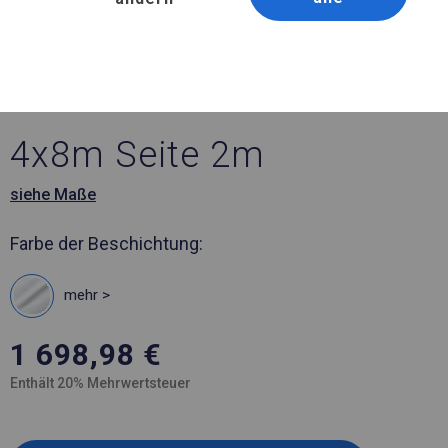
Artikelnummer 773284
4x8 m Ganzjähriges
Catering-Zelt
4x8m Seite 2m
siehe Maße
Farbe der Beschichtung:
mehr >
1 698,98
€
Enthält 20% Mehrwertsteuer