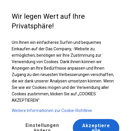
Kaufunterstützung
+49 35 817 283 011
Wir legen Wert auf Ihre
Privatsphäre!
Ganzjähriges Catering-Zelt | 4x8 m
Laden Sie das PDF -Angebot herunter
Um Ihnen ein einfacheres Surfen und bequemes
Einkaufen auf der Das Company, -Website zu
ermöglichen, benötigen wir Ihre Zustimmung zur
Verwendung von Cookies. Dank ihnen können wir
Anzeigen an Ihre Bedürfnisse anpassen und Ihnen
Zugang zu den neuesten Verbesserungen verschaffen,
die wir dank unserer Analysen umsetzen können. Wenn
Sie wie wir Cookies mögen und der Verwendung aller
Cookies zustimmen, klicken Sie auf „COOKIES
AKZEPTIEREN“.
Weitere Informationen zur Cookie-Richtlinie
Einstellungen
Akzeptiere
alle
ändern