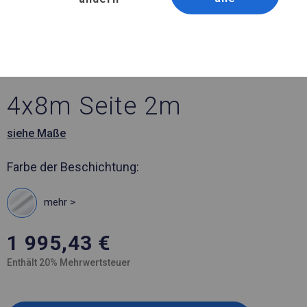
Artikelnummer 779328
4x8 m Ganzjähriges
Catering-Zelt
4x8m Seite 2m
siehe Maße
Farbe der Beschichtung:
mehr >
1 995,43
€
Enthält 20% Mehrwertsteuer