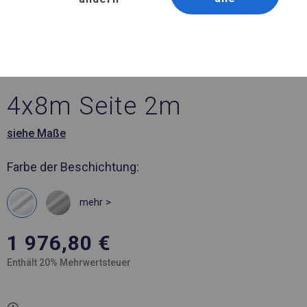
Artikelnummer 32256
4x8 m Ganzjährig
geöffneter Handelspavillon
4x8m Seite 2m
siehe Maße
Farbe der Beschichtung:
mehr >
1 976,80
€
Enthält 20% Mehrwertsteuer