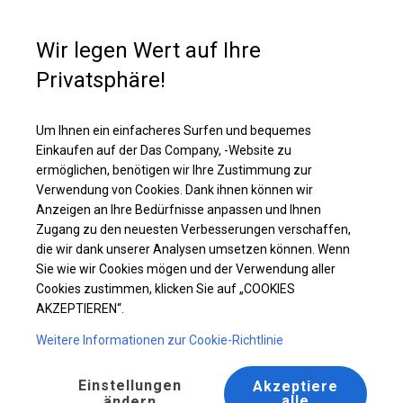
Kaufunterstützung
+49 35 817 283 011
Wir legen Wert auf Ihre
Privatsphäre!
Ganzjährig geöffneter Handelspavillon | 4x8 m
Laden Sie das PDF -Angebot herunter
Um Ihnen ein einfacheres Surfen und bequemes
Einkaufen auf der Das Company, -Website zu
ermöglichen, benötigen wir Ihre Zustimmung zur
Verwendung von Cookies. Dank ihnen können wir
Anzeigen an Ihre Bedürfnisse anpassen und Ihnen
Zugang zu den neuesten Verbesserungen verschaffen,
die wir dank unserer Analysen umsetzen können. Wenn
Sie wie wir Cookies mögen und der Verwendung aller
Cookies zustimmen, klicken Sie auf „COOKIES
AKZEPTIEREN“.
Weitere Informationen zur Cookie-Richtlinie
Einstellungen
Akzeptiere
alle
ändern