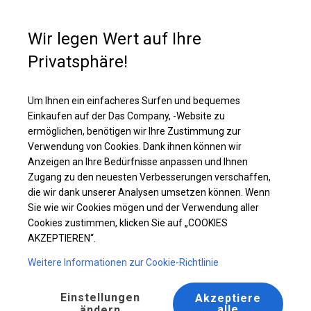
Kaufunterstützung
+49 35 817 283 011
Wir legen Wert auf Ihre
Privatsphäre!
Ganzjähriges Ausstellungszelt | 4x8 m
Laden Sie das PDF -Angebot herunter
Um Ihnen ein einfacheres Surfen und bequemes
Einkaufen auf der Das Company, -Website zu
ermöglichen, benötigen wir Ihre Zustimmung zur
Verwendung von Cookies. Dank ihnen können wir
Anzeigen an Ihre Bedürfnisse anpassen und Ihnen
Zugang zu den neuesten Verbesserungen verschaffen,
die wir dank unserer Analysen umsetzen können. Wenn
Sie wie wir Cookies mögen und der Verwendung aller
Cookies zustimmen, klicken Sie auf „COOKIES
AKZEPTIEREN“.
Weitere Informationen zur Cookie-Richtlinie
Einstellungen
Akzeptiere
alle
ändern