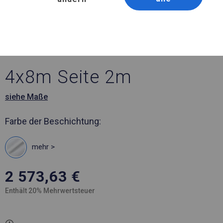
Artikelnummer 185899
4x8 m Ganzjähriges
Ausstellungszelt
4x8m Seite 2m
siehe Maße
Farbe der Beschichtung:
mehr >
2 573,63
€
Enthält 20% Mehrwertsteuer