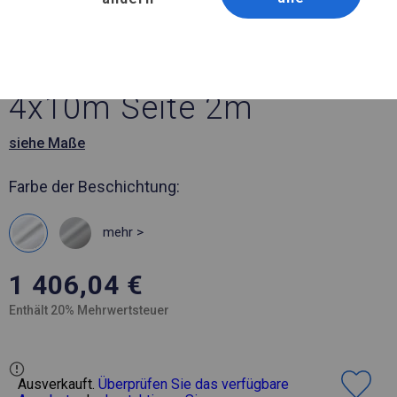
Artikelnummer 46338
4x10 m Solides Partyzelt
4x10m Seite 2m
siehe Maße
Farbe der Beschichtung:
mehr >
1 406,04
€
Enthält 20% Mehrwertsteuer
Ausverkauft.
Überprüfen Sie das verfügbare