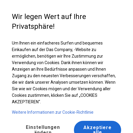
Kaufunterstützung
+49 35 817 283 011
Wir legen Wert auf Ihre
Privatsphäre!
Solides Partyzelt | 4x10 m
Laden Sie das PDF -Angebot herunter
Um Ihnen ein einfacheres Surfen und bequemes
Einkaufen auf der Das Company, -Website zu
ermöglichen, benötigen wir Ihre Zustimmung zur
Verwendung von Cookies. Dank ihnen können wir
Anzeigen an Ihre Bedürfnisse anpassen und Ihnen
Zugang zu den neuesten Verbesserungen verschaffen,
die wir dank unserer Analysen umsetzen können. Wenn
Sie wie wir Cookies mögen und der Verwendung aller
Cookies zustimmen, klicken Sie auf „COOKIES
AKZEPTIEREN“.
Weitere Informationen zur Cookie-Richtlinie
Einstellungen
Akzeptiere
alle
ändern