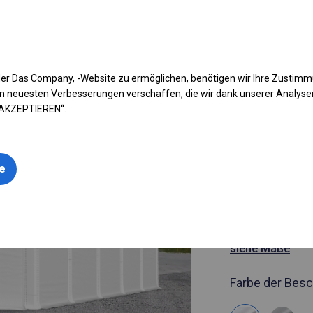
fen Sie Ihr Zelt
Anwendung
Arten von Planen
Kon
er Das Company, -Website zu ermöglichen, benötigen wir Ihre Zustim
n neuesten Verbesserungen verschaffen, die wir dank unserer Analys
 AKZEPTIEREN“.
Artikelnummer
4x10 m Sol
le
Garagenze
4x10m
siehe Maße
Farbe der Besc