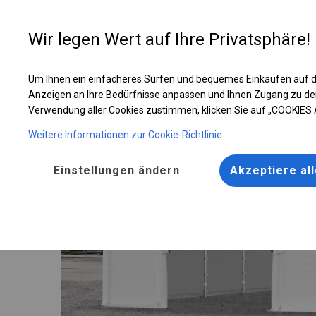
Entwer
Wir legen Wert auf Ihre Privatsphäre!
Um Ihnen ein einfacheres Surfen und bequemes Einkaufen auf d
Solides Lager- und Garagenzelt | 4x10 m
Anzeigen an Ihre Bedürfnisse anpassen und Ihnen Zugang zu de
Verwendung aller Cookies zustimmen, klicken Sie auf „COOKIES
Weitere Informationen zur Cookie-Richtlinie
Einstellungen ändern
Akzeptiere al