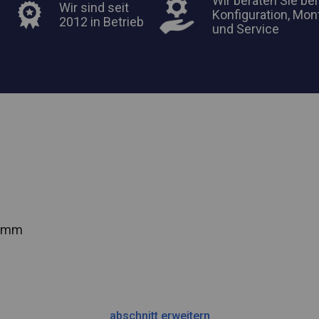
Wir beraten Sie bei
Wir sind seit
Konfiguration, Mon
2012 in Betrieb
und Service
2 mm
abschnitt erweitern