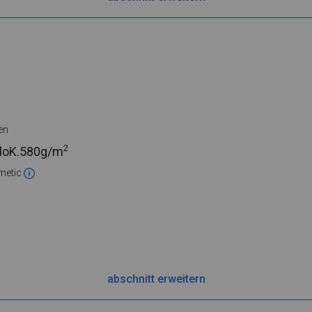
en
2
loK.
580g/m
metic
abschnitt erweitern