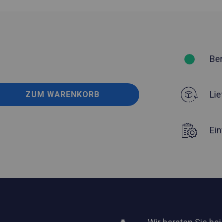
Be
Lie
ZUM WARENKORB
Ei