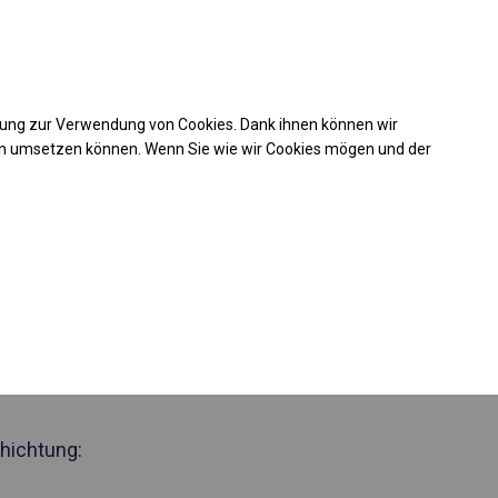
Kaufunterstützung
takt
+49 35 817 283 011
mung zur Verwendung von Cookies. Dank ihnen können wir
Laden Sie das PDF -Angebot herunter
en umsetzen können. Wenn Sie wie wir Cookies mögen und der
 257945
ides Lager- und
lt
 Seite 2m
hichtung: