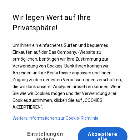
Kaufunterstützung
+49 35 817 283 011
Wir legen Wert auf Ihre
Privatsphäre!
Solides Partyzelt | 4x10 m
Laden Sie das PDF -Angebot herunter
Um Ihnen ein einfacheres Surfen und bequemes
Einkaufen auf der Das Company, -Website zu
ermöglichen, benötigen wir Ihre Zustimmung zur
Verwendung von Cookies. Dank ihnen können wir
Anzeigen an Ihre Bedürfnisse anpassen und Ihnen
Zugang zu den neuesten Verbesserungen verschaffen,
die wir dank unserer Analysen umsetzen können. Wenn
Sie wie wir Cookies mögen und der Verwendung aller
Cookies zustimmen, klicken Sie auf „COOKIES
AKZEPTIEREN“.
Weitere Informationen zur Cookie-Richtlinie
Einstellungen
Akzeptiere
alle
ändern