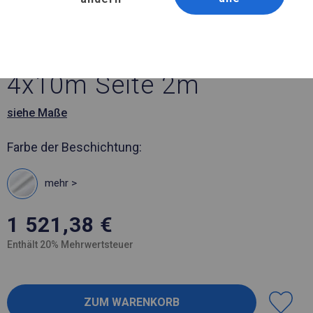
Artikelnummer 790007
4x10 m Solides Partyzelt
4x10m Seite 2m
siehe Maße
Farbe der Beschichtung:
mehr >
1 521,38
€
Enthält 20% Mehrwertsteuer