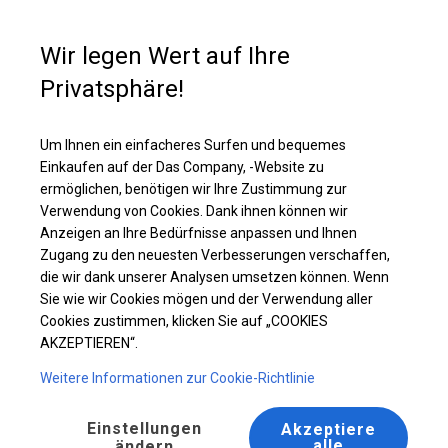
Kaufunterstützung
+49 35 817 283 011
Wir legen Wert auf Ihre
Privatsphäre!
Solides Bankettzelt | 4x10 m
Laden Sie das PDF -Angebot herunter
Um Ihnen ein einfacheres Surfen und bequemes
Einkaufen auf der Das Company, -Website zu
ermöglichen, benötigen wir Ihre Zustimmung zur
Verwendung von Cookies. Dank ihnen können wir
Anzeigen an Ihre Bedürfnisse anpassen und Ihnen
Zugang zu den neuesten Verbesserungen verschaffen,
die wir dank unserer Analysen umsetzen können. Wenn
Sie wie wir Cookies mögen und der Verwendung aller
Cookies zustimmen, klicken Sie auf „COOKIES
AKZEPTIEREN“.
Weitere Informationen zur Cookie-Richtlinie
Einstellungen
Akzeptiere
alle
ändern