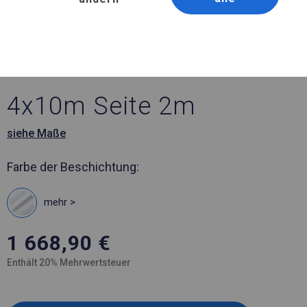
Artikelnummer 965985
4x10 m Solides
Bankettzelt
4x10m Seite 2m
siehe Maße
Farbe der Beschichtung:
mehr >
1 668,90
€
Enthält 20% Mehrwertsteuer