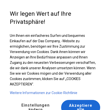
Kaufunterstützung
+49 35 817 283 011
Wir legen Wert auf Ihre
Privatsphäre!
Ganzjährig geöffnete Zelthalle | 4x10 m
Laden Sie das PDF -Angebot herunter
Um Ihnen ein einfacheres Surfen und bequemes
Einkaufen auf der Das Company, -Website zu
ermöglichen, benötigen wir Ihre Zustimmung zur
Verwendung von Cookies. Dank ihnen können wir
Anzeigen an Ihre Bedürfnisse anpassen und Ihnen
Zugang zu den neuesten Verbesserungen verschaffen,
die wir dank unserer Analysen umsetzen können. Wenn
Sie wie wir Cookies mögen und der Verwendung aller
Cookies zustimmen, klicken Sie auf „COOKIES
AKZEPTIEREN“.
Weitere Informationen zur Cookie-Richtlinie
Einstellungen
Akzeptiere
alle
ändern