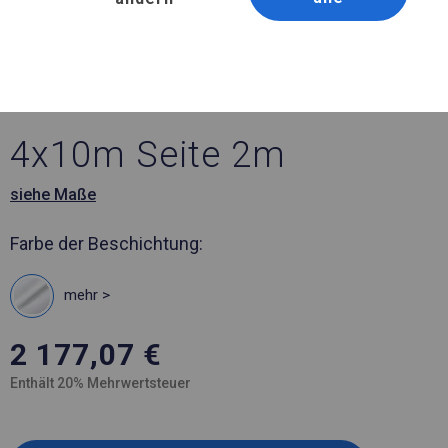
Artikelnummer 331168
4x10 m Ganzjährig
geöffnete Zelthalle
4x10m Seite 2m
siehe Maße
Farbe der Beschichtung:
mehr >
2 177,07
€
Enthält 20% Mehrwertsteuer