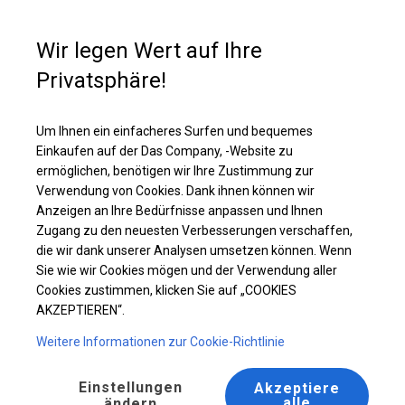
Kaufunterstützung
+49 35 817 283 011
Wir legen Wert auf Ihre
Privatsphäre!
Ganzjährig geöffnete Zelthalle | 4x10 m
Laden Sie das PDF -Angebot herunter
Um Ihnen ein einfacheres Surfen und bequemes
Einkaufen auf der Das Company, -Website zu
ermöglichen, benötigen wir Ihre Zustimmung zur
Verwendung von Cookies. Dank ihnen können wir
Anzeigen an Ihre Bedürfnisse anpassen und Ihnen
Zugang zu den neuesten Verbesserungen verschaffen,
die wir dank unserer Analysen umsetzen können. Wenn
Sie wie wir Cookies mögen und der Verwendung aller
Cookies zustimmen, klicken Sie auf „COOKIES
AKZEPTIEREN“.
Weitere Informationen zur Cookie-Richtlinie
Einstellungen
Akzeptiere
alle
ändern