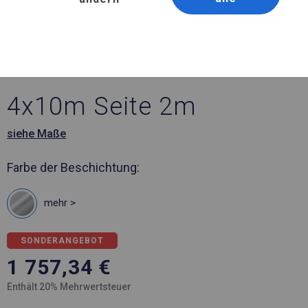
Artikelnummer 573198
4x10 m Ganzjährig
geöffnete Zelthalle
4x10m Seite 2m
siehe Maße
Farbe der Beschichtung:
mehr >
SONDERANGEBOT
1 757,34
€
Enthält 20% Mehrwertsteuer