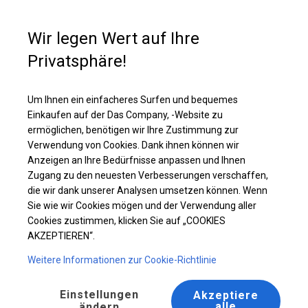
Kaufunterstützung
+49 35 817 283 011
Wir legen Wert auf Ihre
Privatsphäre!
Ganzjährig geöffnete Zelthalle | 4x10 m
Laden Sie das PDF -Angebot herunter
Um Ihnen ein einfacheres Surfen und bequemes
Einkaufen auf der Das Company, -Website zu
ermöglichen, benötigen wir Ihre Zustimmung zur
Verwendung von Cookies. Dank ihnen können wir
Anzeigen an Ihre Bedürfnisse anpassen und Ihnen
Zugang zu den neuesten Verbesserungen verschaffen,
die wir dank unserer Analysen umsetzen können. Wenn
Sie wie wir Cookies mögen und der Verwendung aller
Cookies zustimmen, klicken Sie auf „COOKIES
AKZEPTIEREN“.
Weitere Informationen zur Cookie-Richtlinie
Einstellungen
Akzeptiere
alle
ändern