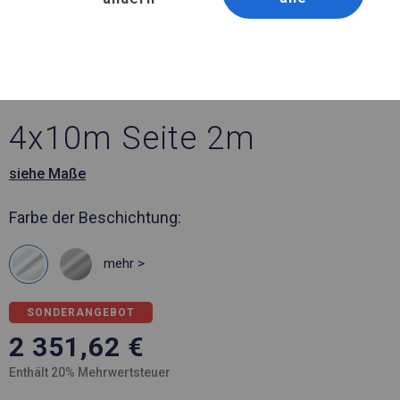
Artikelnummer 396033
4x10 m Ganzjährig
geöffnete Zelthalle
4x10m Seite 2m
siehe Maße
Farbe der Beschichtung:
mehr >
SONDERANGEBOT
2 351,62
€
Enthält 20% Mehrwertsteuer